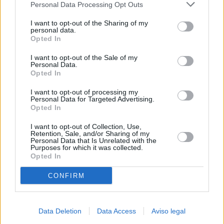
Personal Data Processing Opt Outs
negar su consentimiento. Tenga en cuenta que algún
procesamiento de sus datos personales puede no requerir
I want to opt-out of the Sharing of my
de su consentimiento, pero usted tiene el derecho de
personal data.
rechazar tal procesamiento. Sus preferencias se aplicarán
Opted In
solo a este sitio web. Puede cambiar sus preferencias en
I want to opt-out of the Sale of my
cualquier momento entrando de nuevo en este sitio web o
Personal Data.
visitando nuestra política de privacidad.
Opted In
I want to opt-out of processing my
Personal Data for Targeted Advertising.
Opted In
I want to opt-out of Collection, Use,
Retention, Sale, and/or Sharing of my
Personal Data that Is Unrelated with the
Purposes for which it was collected.
Opted In
CONFIRM
Data Deletion
Data Access
Aviso legal