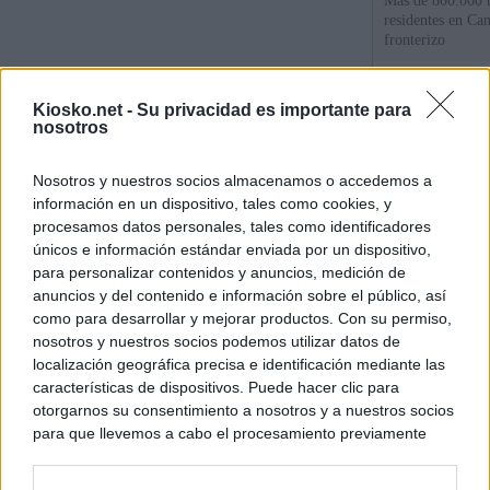
Más de 800.000 t
residentes en Can
fronterizo
Qué hay detrás d
Kiosko.net -
Su privacidad es importante para
España por la cri
nosotros
Sira Rego: "Es i
Nosotros y nuestros socios almacenamos o accedemos a
personas se muev
información en un dispositivo, tales como cookies, y
algo"
procesamos datos personales, tales como identificadores
únicos e información estándar enviada por un dispositivo,
para personalizar contenidos y anuncios, medición de
© Kiosko.net
Aviso Legal
Privacidad y Cookies
anuncios y del contenido e información sobre el público, así
como para desarrollar y mejorar productos. Con su permiso,
nosotros y nuestros socios podemos utilizar datos de
localización geográfica precisa e identificación mediante las
características de dispositivos. Puede hacer clic para
otorgarnos su consentimiento a nosotros y a nuestros socios
para que llevemos a cabo el procesamiento previamente
descrito. De forma alternativa, puede acceder a información
más detallada y cambiar sus preferencias antes de otorgar o