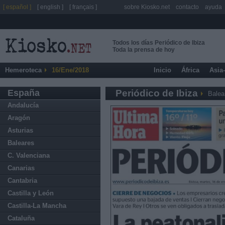
[ español ]
[ english ]
[ français ]
sobre Kiosko.net
contacto
ayuda
Todos los días Periódico de Ibiza
Toda la prensa de hoy
Hemeroteca
16/Ene/2018
Inicio
África
Asia
España
Periódico de Ibiza
Balea
Andalucía
Aragón
Asturias
Baleares
C. Valenciana
Canarias
Cantabria
Castilla y León
Castilla-La Mancha
Cataluña