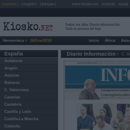
[ español ]
[ english ]
[ français ]
sobre Kiosko.net
contacto
ayuda
Todos los días Diario Información
Toda la prensa de hoy
Hemeroteca
16/Ene/2018
Inicio
África
Asia
España
Diario Información
C. V
Andalucía
Aragón
Asturias
Baleares
C. Valenciana
Canarias
Cantabria
Castilla y León
Castilla-La Mancha
Cataluña