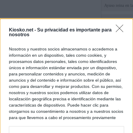
Ayuso reina en l
El juez propone j
la filtración de i
Kiosko.net -
Su privacidad es importante para
jefa" Ayuso
nosotros
"¿Cuál es el plan
Nosotros y nuestros socios almacenamos o accedemos a
WhatsApp, Faceb
información en un dispositivo, tales como cookies, y
un nuevo cruce a
15 de agosto
procesamos datos personales, tales como identificadores
únicos e información estándar enviada por un dispositivo,
para personalizar contenidos y anuncios, medición de
© Kiosko.net
Aviso Legal
Privacidad y Cookies
anuncios y del contenido e información sobre el público, así
como para desarrollar y mejorar productos. Con su permiso,
nosotros y nuestros socios podemos utilizar datos de
localización geográfica precisa e identificación mediante las
características de dispositivos. Puede hacer clic para
otorgarnos su consentimiento a nosotros y a nuestros socios
para que llevemos a cabo el procesamiento previamente
descrito. De forma alternativa, puede acceder a información
más detallada y cambiar sus preferencias antes de otorgar o