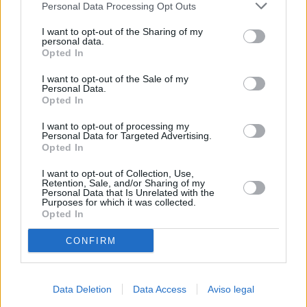
Personal Data Processing Opt Outs
negar su consentimiento. Tenga en cuenta que algún
procesamiento de sus datos personales puede no requerir
I want to opt-out of the Sharing of my
de su consentimiento, pero usted tiene el derecho de
personal data.
rechazar tal procesamiento. Sus preferencias se aplicarán
Opted In
solo a este sitio web. Puede cambiar sus preferencias en
I want to opt-out of the Sale of my
cualquier momento entrando de nuevo en este sitio web o
Personal Data.
visitando nuestra política de privacidad.
Opted In
I want to opt-out of processing my
Personal Data for Targeted Advertising.
Opted In
I want to opt-out of Collection, Use,
Retention, Sale, and/or Sharing of my
Personal Data that Is Unrelated with the
Purposes for which it was collected.
Opted In
CONFIRM
Data Deletion
Data Access
Aviso legal