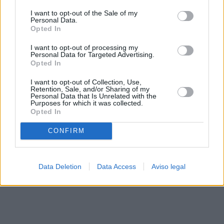
solo a este sitio web. Puede cambiar sus preferencias en
I want to opt-out of the Sale of my
cualquier momento entrando de nuevo en este sitio web o
Personal Data.
visitando nuestra política de privacidad.
Opted In
I want to opt-out of processing my
Personal Data for Targeted Advertising.
Opted In
I want to opt-out of Collection, Use,
Retention, Sale, and/or Sharing of my
Personal Data that Is Unrelated with the
Purposes for which it was collected.
Opted In
CONFIRM
Data Deletion
Data Access
Aviso legal