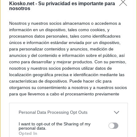
Kiosko.net -
Su privacidad es importante para
nosotros
Nosotros y nuestros socios almacenamos o accedemos a
información en un dispositivo, tales como cookies, y
procesamos datos personales, tales como identificadores
únicos e información estándar enviada por un dispositivo,
para personalizar contenidos y anuncios, medición de
anuncios y del contenido e información sobre el público, así
como para desarrollar y mejorar productos. Con su permiso,
nosotros y nuestros socios podemos utilizar datos de
localización geográfica precisa e identificación mediante las
características de dispositivos. Puede hacer clic para
otorgarnos su consentimiento a nosotros y a nuestros socios
para que llevemos a cabo el procesamiento previamente
descrito. De forma alternativa, puede acceder a información
más detallada y cambiar sus preferencias antes de otorgar o
Personal Data Processing Opt Outs
negar su consentimiento. Tenga en cuenta que algún
procesamiento de sus datos personales puede no requerir
I want to opt-out of the Sharing of my
de su consentimiento, pero usted tiene el derecho de
personal data.
rechazar tal procesamiento. Sus preferencias se aplicarán
Opted In