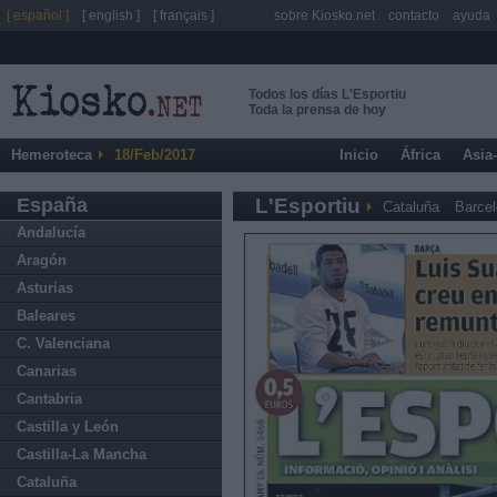
[ español ]
[ english ]
[ français ]
sobre Kiosko.net
contacto
ayuda
Todos los días L'Esportiu
Toda la prensa de hoy
Hemeroteca
18/Feb/2017
Inicio
África
Asia
España
L'Esportiu
Cataluña
Barce
Andalucía
Aragón
Asturias
Baleares
C. Valenciana
Canarias
Cantabria
Castilla y León
Castilla-La Mancha
Cataluña