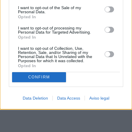
solo a este sitio web. Puede cambiar sus preferencias en
I want to opt-out of the Sale of my
cualquier momento entrando de nuevo en este sitio web o
Personal Data.
visitando nuestra política de privacidad.
Opted In
I want to opt-out of processing my
Personal Data for Targeted Advertising.
Opted In
I want to opt-out of Collection, Use,
Retention, Sale, and/or Sharing of my
Personal Data that Is Unrelated with the
Purposes for which it was collected.
Opted In
CONFIRM
Data Deletion
Data Access
Aviso legal