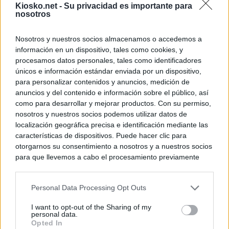
Kiosko.net -
Su privacidad es importante para
nosotros
Nosotros y nuestros socios almacenamos o accedemos a
información en un dispositivo, tales como cookies, y
procesamos datos personales, tales como identificadores
únicos e información estándar enviada por un dispositivo,
para personalizar contenidos y anuncios, medición de
anuncios y del contenido e información sobre el público, así
como para desarrollar y mejorar productos. Con su permiso,
nosotros y nuestros socios podemos utilizar datos de
localización geográfica precisa e identificación mediante las
características de dispositivos. Puede hacer clic para
otorgarnos su consentimiento a nosotros y a nuestros socios
para que llevemos a cabo el procesamiento previamente
descrito. De forma alternativa, puede acceder a información
más detallada y cambiar sus preferencias antes de otorgar o
Personal Data Processing Opt Outs
negar su consentimiento. Tenga en cuenta que algún
procesamiento de sus datos personales puede no requerir
I want to opt-out of the Sharing of my
de su consentimiento, pero usted tiene el derecho de
personal data.
rechazar tal procesamiento. Sus preferencias se aplicarán
Opted In