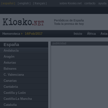
[ español ]
[ english ]
[ français ]
sobre Kiosko.net
contacto
ayuda
Periódicos de España
Toda la prensa de hoy
Hemeroteca
14/Feb/2017
Inicio
África
Asia
publicidad
España
Andalucía
Aragón
Asturias
Baleares
C. Valenciana
Canarias
Cantabria
Castilla y León
Castilla-La Mancha
Cataluña