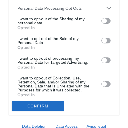
más detallada y cambiar sus preferencias antes de otorgar o
Personal Data Processing Opt Outs
negar su consentimiento. Tenga en cuenta que algún
procesamiento de sus datos personales puede no requerir
I want to opt-out of the Sharing of my
de su consentimiento, pero usted tiene el derecho de
personal data.
rechazar tal procesamiento. Sus preferencias se aplicarán
Opted In
solo a este sitio web. Puede cambiar sus preferencias en
I want to opt-out of the Sale of my
cualquier momento entrando de nuevo en este sitio web o
Personal Data.
visitando nuestra política de privacidad.
Opted In
I want to opt-out of processing my
Personal Data for Targeted Advertising.
Opted In
I want to opt-out of Collection, Use,
Retention, Sale, and/or Sharing of my
Personal Data that Is Unrelated with the
Purposes for which it was collected.
Opted In
CONFIRM
Data Deletion
Data Access
Aviso legal