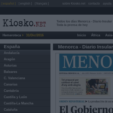
[ español ]
[ english ]
[ français ]
sobre Kiosko.net
contacto
ayuda
Todos los días Menorca - Diario Insular
Toda la prensa de hoy
Hemeroteca
31/Dic/2016
Inicio
África
Asia
España
Menorca - Diario Insular
Andalucía
Aragón
Asturias
Baleares
C. Valenciana
Canarias
Cantabria
Castilla y León
Castilla-La Mancha
Cataluña