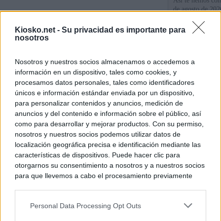
Así te hemos cont
de agosto de 202
Kiosko.net -
Su privacidad es importante para
Sánchez se plant
nosotros
con Italia tras c
Nosotros y nuestros socios almacenamos o accedemos a
Los viajeros atra
información en un dispositivo, tales como cookies, y
Italia: “Es ridíc
procesamos datos personales, tales como identificadores
únicos e información estándar enviada por un dispositivo,
para personalizar contenidos y anuncios, medición de
© Kiosko.net
Aviso Legal
Privacidad y Cookies
anuncios y del contenido e información sobre el público, así
como para desarrollar y mejorar productos. Con su permiso,
nosotros y nuestros socios podemos utilizar datos de
localización geográfica precisa e identificación mediante las
características de dispositivos. Puede hacer clic para
otorgarnos su consentimiento a nosotros y a nuestros socios
para que llevemos a cabo el procesamiento previamente
descrito. De forma alternativa, puede acceder a información
más detallada y cambiar sus preferencias antes de otorgar o
Personal Data Processing Opt Outs
negar su consentimiento. Tenga en cuenta que algún
procesamiento de sus datos personales puede no requerir