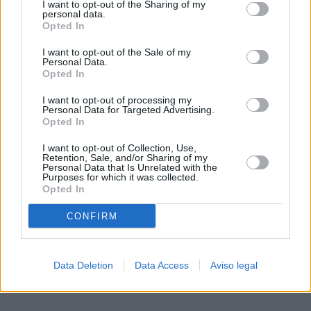
I want to opt-out of the Sharing of my
de su consentimiento, pero usted tiene el derecho de
personal data.
rechazar tal procesamiento. Sus preferencias se aplicarán
Opted In
solo a este sitio web. Puede cambiar sus preferencias en
I want to opt-out of the Sale of my
cualquier momento entrando de nuevo en este sitio web o
Personal Data.
visitando nuestra política de privacidad.
Opted In
I want to opt-out of processing my
Personal Data for Targeted Advertising.
Opted In
I want to opt-out of Collection, Use,
Retention, Sale, and/or Sharing of my
Personal Data that Is Unrelated with the
Purposes for which it was collected.
Opted In
CONFIRM
Data Deletion
Data Access
Aviso legal