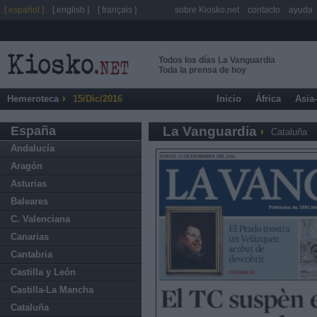
[ español ]
[ english ]
[ français ]
sobre Kiosko.net
contacto
ayuda
Todos los días La Vanguardia
Toda la prensa de hoy
Hemeroteca
15/Dic/2016
Inicio
África
Asia
España
La Vanguardia
Cataluña
Andalucía
Aragón
Asturias
Baleares
C. Valenciana
Canarias
Cantabria
Castilla y León
Castilla-La Mancha
Cataluña