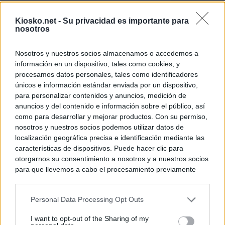
El uso personal d
Kiosko.net -
Su privacidad es importante para
Comunidad de M
nosotros
El Gobierno de A
Nosotros y nuestros socios almacenamos o accedemos a
de Gran Vía más
información en un dispositivo, tales como cookies, y
logró venderlo
procesamos datos personales, tales como identificadores
únicos e información estándar enviada por un dispositivo,
para personalizar contenidos y anuncios, medición de
© Kiosko.net
Aviso Legal
Privacidad y Cookies
anuncios y del contenido e información sobre el público, así
como para desarrollar y mejorar productos. Con su permiso,
nosotros y nuestros socios podemos utilizar datos de
localización geográfica precisa e identificación mediante las
características de dispositivos. Puede hacer clic para
otorgarnos su consentimiento a nosotros y a nuestros socios
para que llevemos a cabo el procesamiento previamente
descrito. De forma alternativa, puede acceder a información
más detallada y cambiar sus preferencias antes de otorgar o
Personal Data Processing Opt Outs
negar su consentimiento. Tenga en cuenta que algún
procesamiento de sus datos personales puede no requerir
I want to opt-out of the Sharing of my
de su consentimiento, pero usted tiene el derecho de