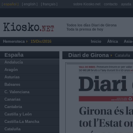
[ español ]
[ english ]
[ français ]
sobre Kiosko.net
contacto
ayuda
Todos los días Diari de Girona
Toda la prensa de hoy
Hemeroteca
15/Dic/2016
Inicio
África
Asia
España
Diari de Girona
Cataluña
Andalucía
Aragón
Asturias
Baleares
C. Valenciana
Canarias
Cantabria
Castilla y León
Castilla-La Mancha
Cataluña