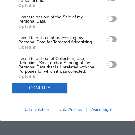
personal data.
rechazar tal procesamiento. Sus preferencias se aplicarán
Opted In
solo a este sitio web. Puede cambiar sus preferencias en
I want to opt-out of the Sale of my
cualquier momento entrando de nuevo en este sitio web o
Personal Data.
visitando nuestra política de privacidad.
Opted In
I want to opt-out of processing my
Personal Data for Targeted Advertising.
Opted In
I want to opt-out of Collection, Use,
Retention, Sale, and/or Sharing of my
Personal Data that Is Unrelated with the
Purposes for which it was collected.
Opted In
CONFIRM
Data Deletion
Data Access
Aviso legal