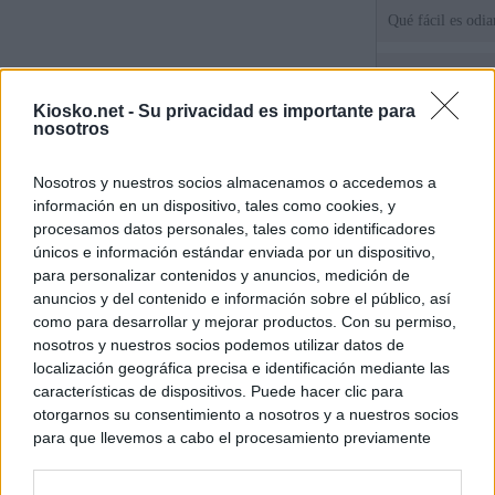
Qué fácil es odi
Tatuajes, cicatri
que busca a los d
Kiosko.net -
Su privacidad es importante para
Ceuta
nosotros
Herencia del esc
Nosotros y nuestros socios almacenamos o accedemos a
del PP: así es l
información en un dispositivo, tales como cookies, y
ático de Ayuso
procesamos datos personales, tales como identificadores
únicos e información estándar enviada por un dispositivo,
para personalizar contenidos y anuncios, medición de
© Kiosko.net
Aviso Legal
Privacidad y Cookies
anuncios y del contenido e información sobre el público, así
como para desarrollar y mejorar productos. Con su permiso,
nosotros y nuestros socios podemos utilizar datos de
localización geográfica precisa e identificación mediante las
características de dispositivos. Puede hacer clic para
otorgarnos su consentimiento a nosotros y a nuestros socios
para que llevemos a cabo el procesamiento previamente
descrito. De forma alternativa, puede acceder a información
más detallada y cambiar sus preferencias antes de otorgar o