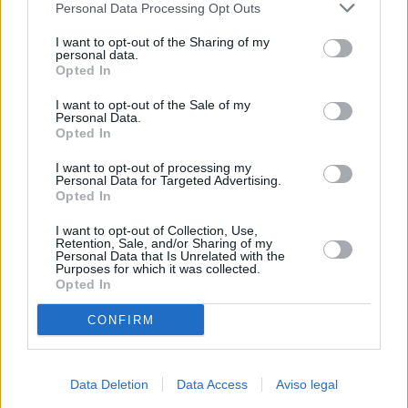
Personal Data Processing Opt Outs
negar su consentimiento. Tenga en cuenta que algún
procesamiento de sus datos personales puede no requerir
I want to opt-out of the Sharing of my
de su consentimiento, pero usted tiene el derecho de
personal data.
rechazar tal procesamiento. Sus preferencias se aplicarán
Opted In
solo a este sitio web. Puede cambiar sus preferencias en
I want to opt-out of the Sale of my
cualquier momento entrando de nuevo en este sitio web o
Personal Data.
visitando nuestra política de privacidad.
Opted In
I want to opt-out of processing my
Personal Data for Targeted Advertising.
Opted In
I want to opt-out of Collection, Use,
Retention, Sale, and/or Sharing of my
Personal Data that Is Unrelated with the
Purposes for which it was collected.
Opted In
CONFIRM
Data Deletion
Data Access
Aviso legal