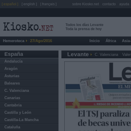
[ español ]
[ english ]
[ français ]
sobre Kiosko.net
contacto
ayuda
Todos los días Levante
Toda la prensa de hoy
Hemeroteca
27/Ago/2016
Inicio
África
Asia
España
Levante
C. Valenciana
Vale
Andalucía
Aragón
Asturias
Baleares
C. Valenciana
Canarias
Cantabria
Castilla y León
Castilla-La Mancha
Cataluña