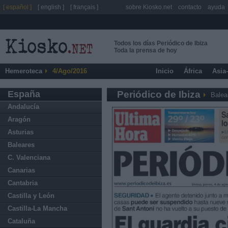
[ español ]
[ english ]
[ français ]
sobre Kiosko.net
contacto
ayuda
Todos los días Periódico de Ibiza
Toda la prensa de hoy
Hemeroteca
4/Ago/2016
Inicio
África
Asia
España
Periódico de Ibiza
Balea
Andalucía
Aragón
Asturias
Baleares
C. Valenciana
Canarias
Cantabria
Castilla y León
Castilla-La Mancha
Cataluña