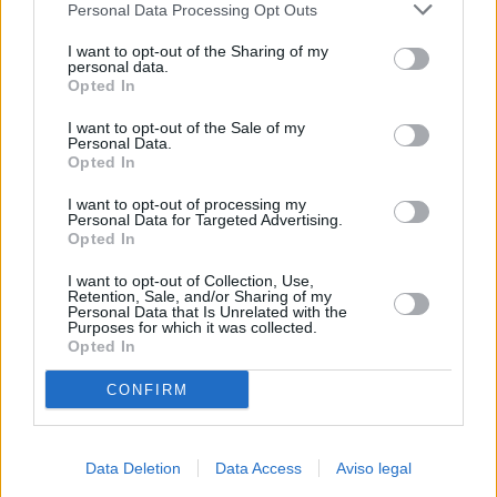
Personal Data Processing Opt Outs
negar su consentimiento. Tenga en cuenta que algún
procesamiento de sus datos personales puede no requerir
I want to opt-out of the Sharing of my
de su consentimiento, pero usted tiene el derecho de
personal data.
rechazar tal procesamiento. Sus preferencias se aplicarán
Opted In
solo a este sitio web. Puede cambiar sus preferencias en
I want to opt-out of the Sale of my
cualquier momento entrando de nuevo en este sitio web o
Personal Data.
visitando nuestra política de privacidad.
Opted In
I want to opt-out of processing my
Personal Data for Targeted Advertising.
Opted In
I want to opt-out of Collection, Use,
Retention, Sale, and/or Sharing of my
Personal Data that Is Unrelated with the
Purposes for which it was collected.
Opted In
CONFIRM
Data Deletion
Data Access
Aviso legal