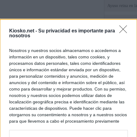
Ayuso reina en l
El juez propone j
la filtración de i
Kiosko.net -
Su privacidad es importante para
jefa" Ayuso
nosotros
"¿Cuál es el plan
Nosotros y nuestros socios almacenamos o accedemos a
WhatsApp, Faceb
información en un dispositivo, tales como cookies, y
un nuevo cruce a
15 de agosto
procesamos datos personales, tales como identificadores
únicos e información estándar enviada por un dispositivo,
para personalizar contenidos y anuncios, medición de
© Kiosko.net
Aviso Legal
Privacidad y Cookies
anuncios y del contenido e información sobre el público, así
como para desarrollar y mejorar productos. Con su permiso,
nosotros y nuestros socios podemos utilizar datos de
localización geográfica precisa e identificación mediante las
características de dispositivos. Puede hacer clic para
otorgarnos su consentimiento a nosotros y a nuestros socios
para que llevemos a cabo el procesamiento previamente
descrito. De forma alternativa, puede acceder a información
más detallada y cambiar sus preferencias antes de otorgar o