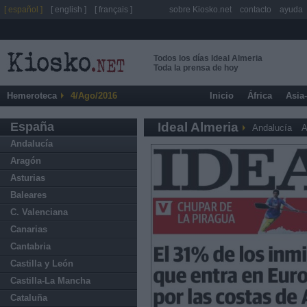
[ español ]
[ english ]
[ français ]
sobre Kiosko.net
contacto
ayuda
Todos los días Ideal Almeria
Toda la prensa de hoy
Hemeroteca
4/Ago/2016
Inicio
África
Asia
España
Ideal Almeria
Andalucía
A
Andalucía
Aragón
Asturias
Baleares
C. Valenciana
Canarias
Cantabria
Castilla y León
Castilla-La Mancha
Cataluña