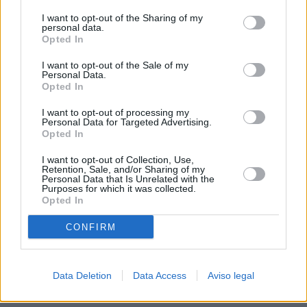
procesamiento de sus datos personales puede no requerir
I want to opt-out of the Sharing of my
de su consentimiento, pero usted tiene el derecho de
personal data.
rechazar tal procesamiento. Sus preferencias se aplicarán
Opted In
solo a este sitio web. Puede cambiar sus preferencias en
I want to opt-out of the Sale of my
cualquier momento entrando de nuevo en este sitio web o
Personal Data.
visitando nuestra política de privacidad.
Opted In
I want to opt-out of processing my
Personal Data for Targeted Advertising.
Opted In
I want to opt-out of Collection, Use,
Retention, Sale, and/or Sharing of my
Personal Data that Is Unrelated with the
Purposes for which it was collected.
Opted In
CONFIRM
Data Deletion
Data Access
Aviso legal