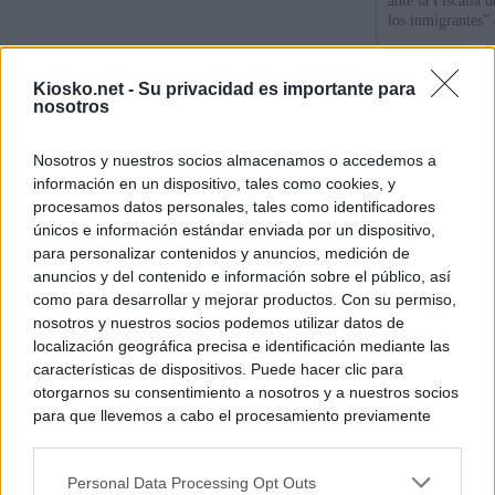
ante la Fiscalía 
los inmigrantes”
La Comunidad de 
Kiosko.net -
Su privacidad es importante para
de lujo de Chamb
nosotros
La Comunidad de
Nosotros y nuestros socios almacenamos o accedemos a
euros el diseño d
información en un dispositivo, tales como cookies, y
Puerta del Sol
procesamos datos personales, tales como identificadores
únicos e información estándar enviada por un dispositivo,
para personalizar contenidos y anuncios, medición de
© Kiosko.net
Aviso Legal
Privacidad y Cookies
anuncios y del contenido e información sobre el público, así
como para desarrollar y mejorar productos. Con su permiso,
nosotros y nuestros socios podemos utilizar datos de
localización geográfica precisa e identificación mediante las
características de dispositivos. Puede hacer clic para
otorgarnos su consentimiento a nosotros y a nuestros socios
para que llevemos a cabo el procesamiento previamente
descrito. De forma alternativa, puede acceder a información
más detallada y cambiar sus preferencias antes de otorgar o
Personal Data Processing Opt Outs
negar su consentimiento. Tenga en cuenta que algún