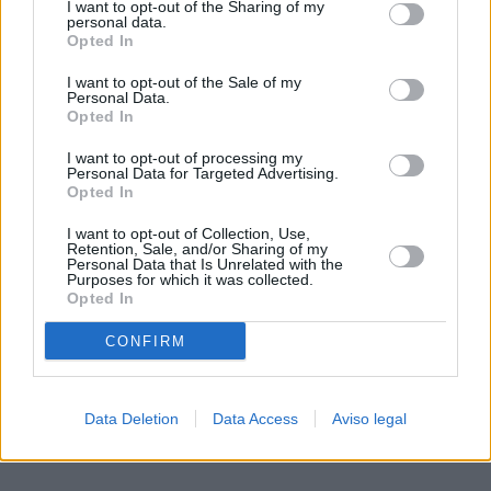
I want to opt-out of the Sharing of my
de su consentimiento, pero usted tiene el derecho de
personal data.
rechazar tal procesamiento. Sus preferencias se aplicarán
Opted In
solo a este sitio web. Puede cambiar sus preferencias en
I want to opt-out of the Sale of my
cualquier momento entrando de nuevo en este sitio web o
Personal Data.
visitando nuestra política de privacidad.
Opted In
I want to opt-out of processing my
Personal Data for Targeted Advertising.
Opted In
I want to opt-out of Collection, Use,
Retention, Sale, and/or Sharing of my
Personal Data that Is Unrelated with the
Purposes for which it was collected.
Opted In
CONFIRM
Data Deletion
Data Access
Aviso legal