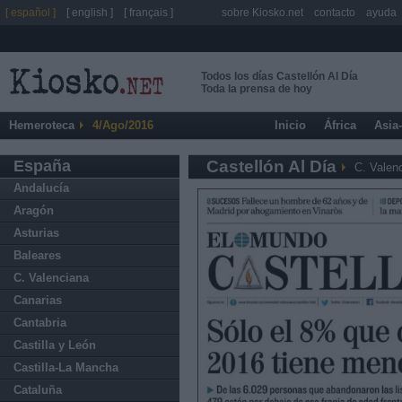
[ español ]
[ english ]
[ français ]
sobre Kiosko.net
contacto
ayuda
Todos los días Castellón Al Día
Toda la prensa de hoy
Hemeroteca
4/Ago/2016
Inicio
África
Asia
España
Castellón Al Día
C. Valen
Andalucía
Aragón
Asturias
Baleares
C. Valenciana
Canarias
Cantabria
Castilla y León
Castilla-La Mancha
Cataluña