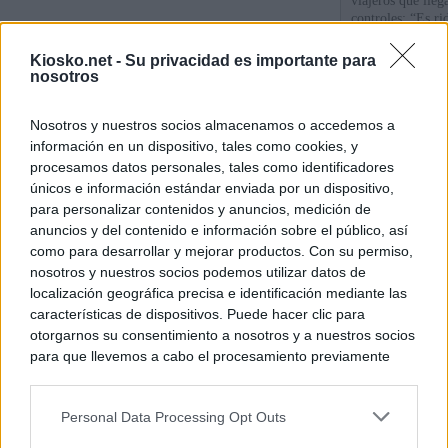
viajeros que llega
controles: “Es ri
Kiosko.net -
Su privacidad es importante para
Sira Rego: "Es i
nosotros
personas se muev
algo"
Nosotros y nuestros socios almacenamos o accedemos a
información en un dispositivo, tales como cookies, y
De Ceu
procesamos datos personales, tales como identificadores
únicos e información estándar enviada por un dispositivo,
para personalizar contenidos y anuncios, medición de
© Kiosko.net
Aviso Legal
Privacidad y Cookies
anuncios y del contenido e información sobre el público, así
como para desarrollar y mejorar productos. Con su permiso,
nosotros y nuestros socios podemos utilizar datos de
localización geográfica precisa e identificación mediante las
características de dispositivos. Puede hacer clic para
otorgarnos su consentimiento a nosotros y a nuestros socios
para que llevemos a cabo el procesamiento previamente
descrito. De forma alternativa, puede acceder a información
más detallada y cambiar sus preferencias antes de otorgar o
Personal Data Processing Opt Outs
negar su consentimiento. Tenga en cuenta que algún
procesamiento de sus datos personales puede no requerir