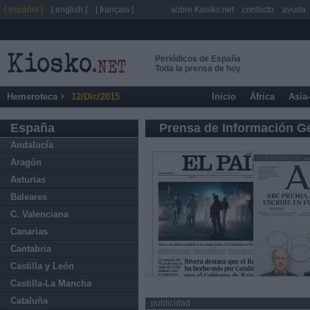
[ español ]
[ english ]
[ français ]
sobre Kiosko.net
contacto
ayuda
Periódicos de España
Toda la prensa de hoy
Hemeroteca
12/Dic/2015
Inicio
África
Asia
España
Prensa de Información G
Andalucía
Aragón
Asturias
Baleares
C. Valenciana
Canarias
Cantabria
Castilla y León
Castilla-La Mancha
Cataluña
publicidad