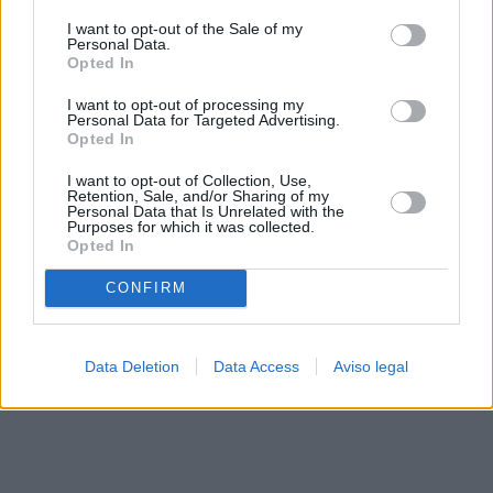
solo a este sitio web. Puede cambiar sus preferencias en
I want to opt-out of the Sale of my
cualquier momento entrando de nuevo en este sitio web o
Personal Data.
visitando nuestra política de privacidad.
Opted In
I want to opt-out of processing my
Personal Data for Targeted Advertising.
Opted In
I want to opt-out of Collection, Use,
Retention, Sale, and/or Sharing of my
Personal Data that Is Unrelated with the
Purposes for which it was collected.
Opted In
CONFIRM
Data Deletion
Data Access
Aviso legal