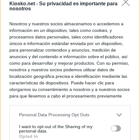
Kiosko.net -
Su privacidad es importante para
nosotros
El Gobierno rech
ministros acudan 
de Ceuta
Nosotros y nuestros socios almacenamos o accedemos a
información en un dispositivo, tales como cookies, y
procesamos datos personales, tales como identificadores
© Kiosko.net
Aviso Legal
Privacidad y Cookies
únicos e información estándar enviada por un dispositivo,
para personalizar contenidos y anuncios, medición de
anuncios y del contenido e información sobre el público, así
como para desarrollar y mejorar productos. Con su permiso,
nosotros y nuestros socios podemos utilizar datos de
localización geográfica precisa e identificación mediante las
características de dispositivos. Puede hacer clic para
otorgarnos su consentimiento a nosotros y a nuestros socios
para que llevemos a cabo el procesamiento previamente
descrito. De forma alternativa, puede acceder a información
más detallada y cambiar sus preferencias antes de otorgar o
Personal Data Processing Opt Outs
negar su consentimiento. Tenga en cuenta que algún
procesamiento de sus datos personales puede no requerir
I want to opt-out of the Sharing of my
de su consentimiento, pero usted tiene el derecho de
personal data.
rechazar tal procesamiento. Sus preferencias se aplicarán
Opted In