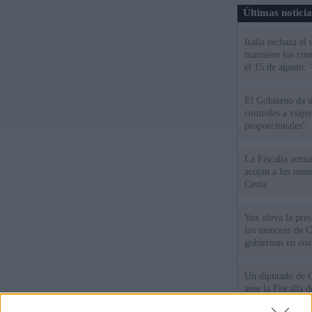
Últimas notici
Italia rechaza e
mantiene los cont
el 15 de agosto:
El Gobierno da un
controles a viaj
proporcionales"
La Fiscalía actu
acojan a los meno
Ceuta
Vox eleva la pres
los menores de C
gobiernan en coa
Un diputado de 
ante la Fiscalía 
los inmigrantes”