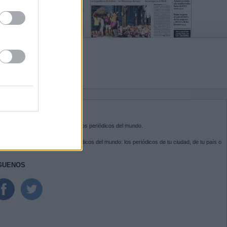
BRE KIOSKO.NET
sko.net
es la puerta de entrada a los periódicos del mundo.
ega por las portadas de los periódicos del mundo: los periódicos de tu ciudad, de tu país o
 otro extremo del mundo.
GUENOS