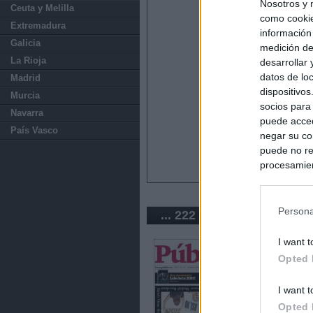
Nosotros y 
Ceuta y Melilla
como cookie
Extremadura
información
Galicia
medición de
La Rioja
desarrollar
datos de loc
Madrid
dispositivo
Murcia
socios para
Navarra
puede acced
País Vasco
negar su co
puede no re
procesamien
preferencia
política de 
Persona
... 222 periódicos de Esp
I want t
Opted 
I want t
Opted 