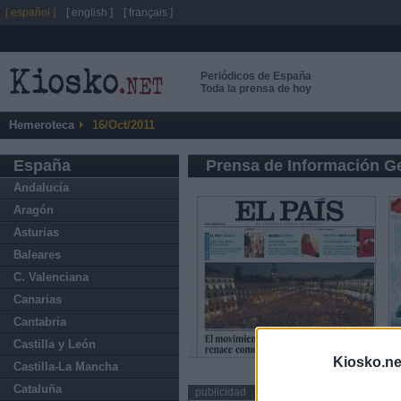
[ español ]
[ english ]
[ français ]
Periódicos de España
Toda la prensa de hoy
Hemeroteca
16/Oct/2011
España
Prensa de Información G
Andalucía
Aragón
Asturias
Baleares
C. Valenciana
Canarias
Cantabria
Castilla y León
Kiosko.ne
Castilla-La Mancha
Cataluña
publicidad