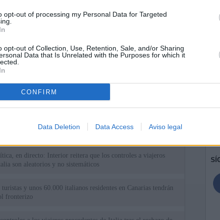
to opt-out of processing my Personal Data for Targeted
ing.
In
o opt-out of Collection, Use, Retention, Sale, and/or Sharing
ersonal Data that Is Unrelated with the Purposes for which it
lected.
In
CONFIRM
ias
SO
Kio
 entre los viajeros procedentes de Italia por los nuevos
Data Deletion
Data Access
Aviso legal
 lo esperábamos peor"
Nav
del
tica, en directo: Interior reitera que los controles a viajeros
SÍ
alia son aleatorios y no sistemáticos
turistas y unos 60.000 italianos residentes en Canarias tendrán
ol fronterizo