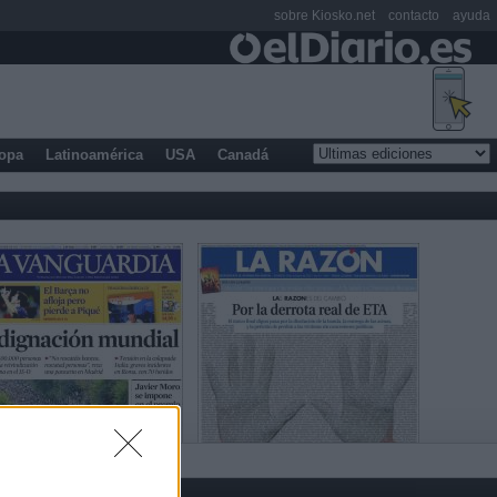
sobre Kiosko.net
contacto
ayuda
opa
Latinoamérica
USA
Canadá