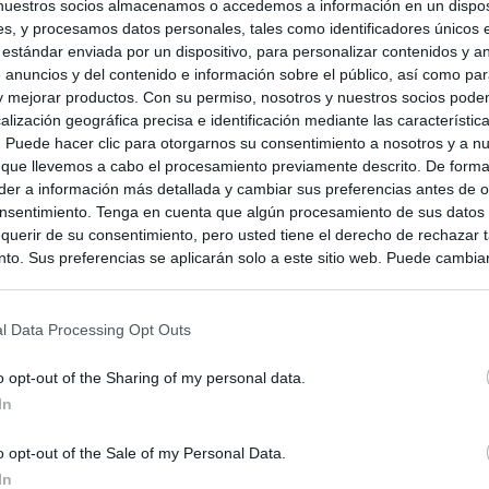
nuestros socios almacenamos o accedemos a información en un disposi
s, y procesamos datos personales, tales como identificadores únicos 
 estándar enviada por un dispositivo, para personalizar contenidos y a
 anuncios y del contenido e información sobre el público, así como pa
 y mejorar productos. Con su permiso, nosotros y nuestros socios podem
alización geográfica precisa e identificación mediante las característic
s. Puede hacer clic para otorgarnos su consentimiento a nosotros y a n
 que llevemos a cabo el procesamiento previamente descrito. De forma 
er a información más detallada y cambiar sus preferencias antes de o
nsentimiento. Tenga en cuenta que algún procesamiento de sus datos
querir de su consentimiento, pero usted tiene el derecho de rechazar t
to. Sus preferencias se aplicarán solo a este sitio web. Puede cambia
s en cualquier momento entrando de nuevo en este sitio web o visitan
privacidad.
l Data Processing Opt Outs
aña
o opt-out of the Sharing of my personal data.
In
o opt-out of the Sale of my Personal Data.
In