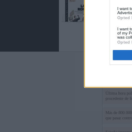
I want 
Advertis
Opted 
I want t
of my P
was col
Opted 
Últimas notic
Sorpresa y dudas
controles: "Nos
Última hora polí
procedente de It
Más de 800.000 
que pasar contr