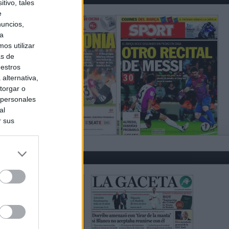
tivo, tales
e
nuncios,
ra
os utilizar
as de
uestros
alternativa,
torgar o
 personales
al
r sus
do nuestra