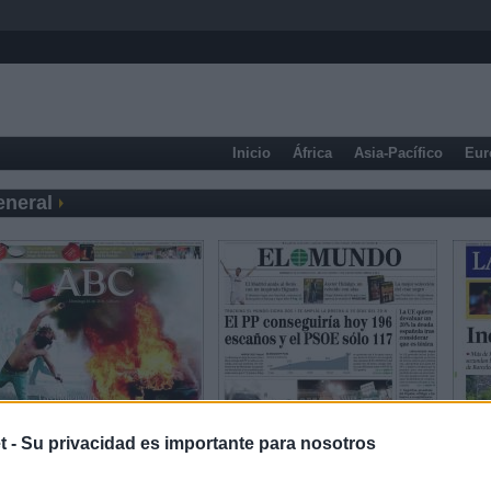
Inicio
África
Asia-Pacífico
Eur
eneral
t -
Su privacidad es importante para nosotros
Prensa Deportiva