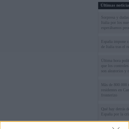
Últimas notici
Sorpresa y dudas 
Italia por los nu
esperábamos peo
España impone co
de Italia tras el
Última hora polít
que los controles
son aleatorios y 
Más de 800.000 t
residentes en Can
fronterizo
Qué hay detrás d
España por la cri
Sira Rego: "Es i