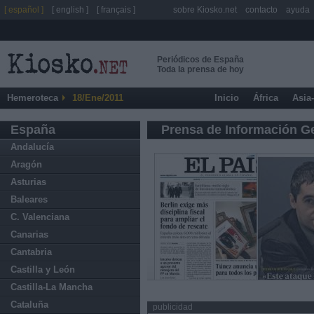
[ español ]
[ english ]
[ français ]
sobre Kiosko.net
contacto
ayuda
Periódicos de España
Toda la prensa de hoy
Hemeroteca
18/Ene/2011
Inicio
África
Asia
España
Prensa de Información G
Andalucía
Aragón
Asturias
Baleares
C. Valenciana
Canarias
Cantabria
Castilla y León
Castilla-La Mancha
Cataluña
publicidad