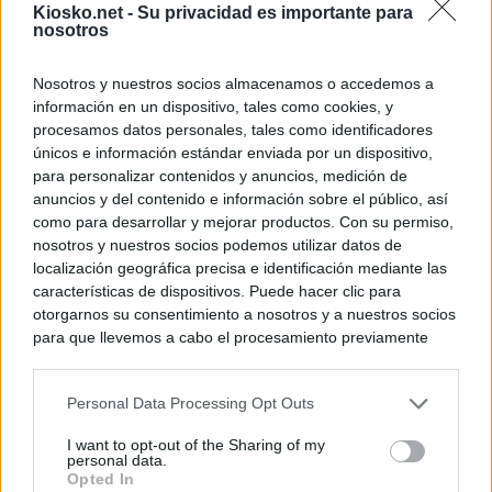
Kiosko.net -
Su privacidad es importante para
personas se muev
nosotros
algo"
Nosotros y nuestros socios almacenamos o accedemos a
información en un dispositivo, tales como cookies, y
© Kiosko.net
Aviso Legal
Privacidad y Cookies
procesamos datos personales, tales como identificadores
únicos e información estándar enviada por un dispositivo,
para personalizar contenidos y anuncios, medición de
anuncios y del contenido e información sobre el público, así
como para desarrollar y mejorar productos. Con su permiso,
nosotros y nuestros socios podemos utilizar datos de
localización geográfica precisa e identificación mediante las
características de dispositivos. Puede hacer clic para
otorgarnos su consentimiento a nosotros y a nuestros socios
para que llevemos a cabo el procesamiento previamente
descrito. De forma alternativa, puede acceder a información
más detallada y cambiar sus preferencias antes de otorgar o
Personal Data Processing Opt Outs
negar su consentimiento. Tenga en cuenta que algún
procesamiento de sus datos personales puede no requerir
I want to opt-out of the Sharing of my
de su consentimiento, pero usted tiene el derecho de
personal data.
rechazar tal procesamiento. Sus preferencias se aplicarán
Opted In