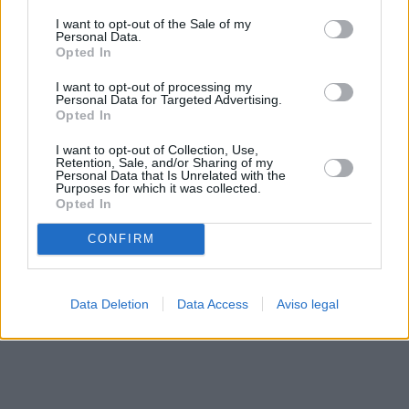
solo a este sitio web. Puede cambiar sus preferencias en
I want to opt-out of the Sale of my
cualquier momento entrando de nuevo en este sitio web o
Personal Data.
visitando nuestra política de privacidad.
Opted In
I want to opt-out of processing my
Personal Data for Targeted Advertising.
Opted In
I want to opt-out of Collection, Use,
Retention, Sale, and/or Sharing of my
Personal Data that Is Unrelated with the
Purposes for which it was collected.
Opted In
CONFIRM
Data Deletion
Data Access
Aviso legal