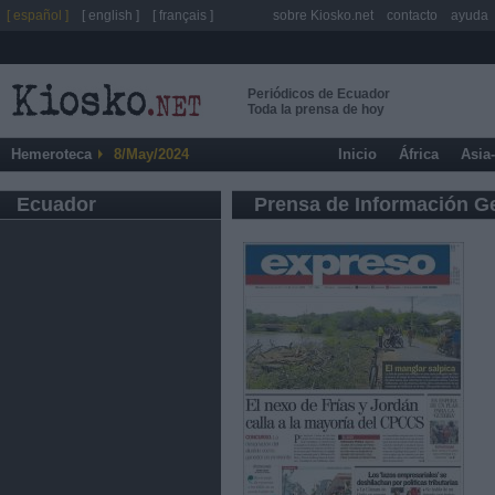
[ español ]
[ english ]
[ français ]
sobre Kiosko.net
contacto
ayuda
Periódicos de Ecuador
Toda la prensa de hoy
Hemeroteca
8/May/2024
Inicio
África
Asia
Ecuador
Prensa de Información G