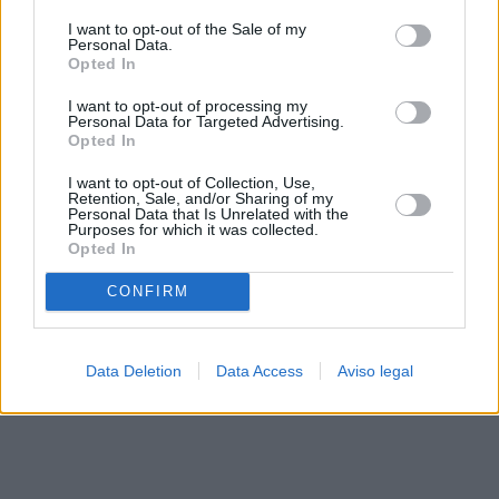
solo a este sitio web. Puede cambiar sus preferencias en
I want to opt-out of the Sale of my
cualquier momento entrando de nuevo en este sitio web o
Personal Data.
visitando nuestra política de privacidad.
Opted In
I want to opt-out of processing my
Personal Data for Targeted Advertising.
Opted In
I want to opt-out of Collection, Use,
Retention, Sale, and/or Sharing of my
Personal Data that Is Unrelated with the
Purposes for which it was collected.
Opted In
CONFIRM
Data Deletion
Data Access
Aviso legal