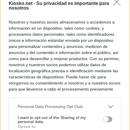
Kiosko.net -
Su privacidad es importante para
nosotros
Nosotros y nuestros socios almacenamos o accedemos a
información en un dispositivo, tales como cookies, y
procesamos datos personales, tales como identificadores
únicos e información estándar enviada por un dispositivo,
para personalizar contenidos y anuncios, medición de
anuncios y del contenido e información sobre el público, así
como para desarrollar y mejorar productos. Con su permiso,
nosotros y nuestros socios podemos utilizar datos de
localización geográfica precisa e identificación mediante las
características de dispositivos. Puede hacer clic para
otorgarnos su consentimiento a nosotros y a nuestros socios
para que llevemos a cabo el procesamiento previamente
descrito. De forma alternativa, puede acceder a información
más detallada y cambiar sus preferencias antes de otorgar o
Personal Data Processing Opt Outs
negar su consentimiento. Tenga en cuenta que algún
procesamiento de sus datos personales puede no requerir
I want to opt-out of the Sharing of my
de su consentimiento, pero usted tiene el derecho de
personal data.
rechazar tal procesamiento. Sus preferencias se aplicarán
Opted In