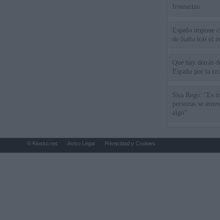
fronterizo
España impone co
de Italia tras el
Qué hay detrás d
España por la cri
Sira Rego: "Es i
personas se muev
algo"
© Kiosko.net
Aviso Legal
Privacidad y Cookies