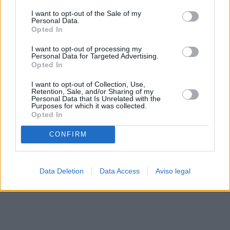
solo a este sitio web. Puede cambiar sus preferencias en
I want to opt-out of the Sale of my
cualquier momento entrando de nuevo en este sitio web o
Personal Data.
visitando nuestra política de privacidad.
Opted In
I want to opt-out of processing my
Personal Data for Targeted Advertising.
Opted In
I want to opt-out of Collection, Use,
Retention, Sale, and/or Sharing of my
Personal Data that Is Unrelated with the
Purposes for which it was collected.
Opted In
CONFIRM
Data Deletion
Data Access
Aviso legal