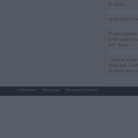
de Ayuso
Ayuso reina en l
El juez propone j
la filtración de i
jefa" Ayuso
"¿Cuál es el plan
WhatsApp, Faceb
un nuevo cruce a
15 de agosto
© Kiosko.net
Aviso Legal
Privacidad y Cookies