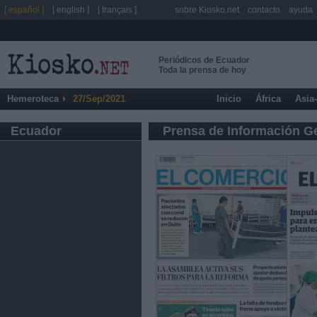
[ español ]
[ english ]
[ français ]
sobre Kiosko.net
contacto
ayuda
Periódicos de Ecuador
Toda la prensa de hoy
Hemeroteca
27/Sep/2021
Inicio
África
Asia
Ecuador
Prensa de Información G