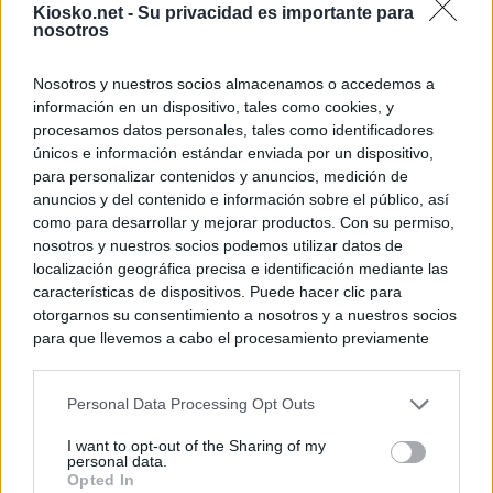
Kiosko.net -
Su privacidad es importante para
nosotros
Nosotros y nuestros socios almacenamos o accedemos a
información en un dispositivo, tales como cookies, y
procesamos datos personales, tales como identificadores
únicos e información estándar enviada por un dispositivo,
para personalizar contenidos y anuncios, medición de
anuncios y del contenido e información sobre el público, así
como para desarrollar y mejorar productos. Con su permiso,
nosotros y nuestros socios podemos utilizar datos de
localización geográfica precisa e identificación mediante las
características de dispositivos. Puede hacer clic para
otorgarnos su consentimiento a nosotros y a nuestros socios
para que llevemos a cabo el procesamiento previamente
descrito. De forma alternativa, puede acceder a información
más detallada y cambiar sus preferencias antes de otorgar o
Personal Data Processing Opt Outs
negar su consentimiento. Tenga en cuenta que algún
procesamiento de sus datos personales puede no requerir
I want to opt-out of the Sharing of my
de su consentimiento, pero usted tiene el derecho de
personal data.
rechazar tal procesamiento. Sus preferencias se aplicarán
Opted In