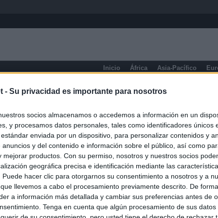
Inicio
África
Asia-Pacífico
Eur
eneral
t -
Su privacidad es importante para nosotros
nuestros socios almacenamos o accedemos a información en un disposi
s, y procesamos datos personales, tales como identificadores únicos 
 estándar enviada por un dispositivo, para personalizar contenidos y a
 anuncios y del contenido e información sobre el público, así como pa
 y mejorar productos. Con su permiso, nosotros y nuestros socios podem
alización geográfica precisa e identificación mediante las característic
s. Puede hacer clic para otorgarnos su consentimiento a nosotros y a n
 que llevemos a cabo el procesamiento previamente descrito. De forma 
er a información más detallada y cambiar sus preferencias antes de o
nsentimiento. Tenga en cuenta que algún procesamiento de sus datos
querir de su consentimiento, pero usted tiene el derecho de rechazar t