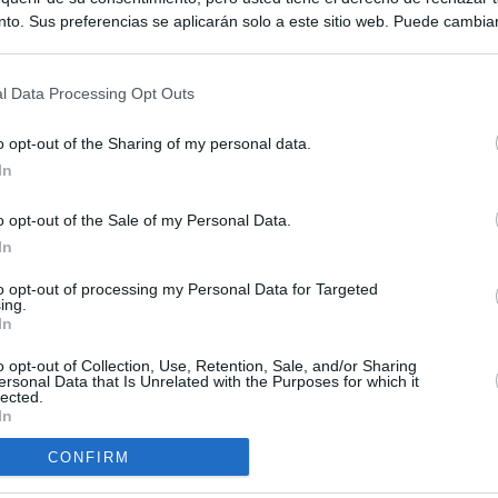
to. Sus preferencias se aplicarán solo a este sitio web. Puede cambia
s en cualquier momento entrando de nuevo en este sitio web o visitan
privacidad.
l Data Processing Opt Outs
o opt-out of the Sharing of my personal data.
In
o opt-out of the Sale of my Personal Data.
ias
In
SO
Kio
 que Ayuso señaló por la compra del ático: "Lo que no se dice es
to opt-out of processing my Personal Data for Targeted
ing.
ene residencia oficial para la presidenta"
Nav
In
del
Ayuso no puede destinar directamente la venta del ático de
o opt-out of Collection, Use, Retention, Sale, and/or Sharing
SÍ
as por los incendios
ersonal Data that Is Unrelated with the Purposes for which it
lected.
In
tico: de los honorarios de la inmobiliaria a la estimación de venta
e Ayuso
CONFIRM