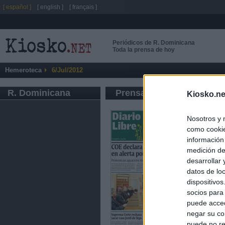
[ español ]
[ english ]
[ français ]
Periódicos de R. Dominicana
Toda la prensa de hoy
Hemeroteca
6/Jul/2012
R. Dominicana
Prensa de Información G
Kiosko.ne
Nosotros y 
como cookie
información
medición de
desarrollar
datos de loc
dispositivo
socios para
puede acced
negar su co
puede no re