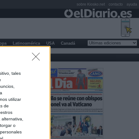
sobre Kiosko.net
contacto
ayuda
opa
Latinoamérica
USA
Canadá
tivo, tales
e
nuncios,
ra
os utilizar
as de
uestros
alternativa,
torgar o
 personales
al