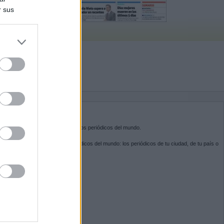
r sus
do nuestra
BRE KIOSKO.NET
sko.net
es la puerta de entrada a los periódicos del mundo.
ega por las portadas de los periódicos del mundo: los periódicos de tu ciudad, de tu país o
 otro extremo del mundo.
GUENOS