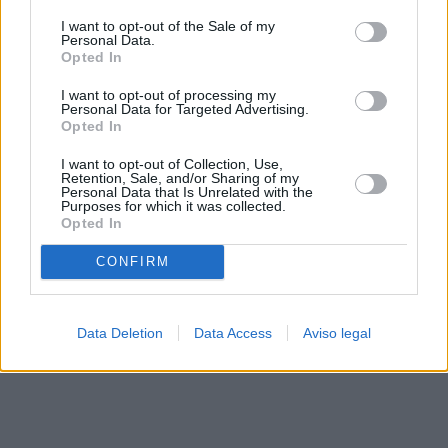
solo a este sitio web. Puede cambiar sus preferencias en
I want to opt-out of the Sale of my
cualquier momento entrando de nuevo en este sitio web o
Personal Data.
visitando nuestra política de privacidad.
Opted In
I want to opt-out of processing my
Personal Data for Targeted Advertising.
Opted In
I want to opt-out of Collection, Use,
Retention, Sale, and/or Sharing of my
Personal Data that Is Unrelated with the
Purposes for which it was collected.
Opted In
CONFIRM
Data Deletion
Data Access
Aviso legal