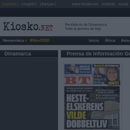
[ español ]
[ english ]
[ français ]
sobre Kiosko.net
contacto
ayuda
Periódicos de Dinamarca
Toda la prensa de hoy
Hemeroteca
8/Nov/2020
Inicio
África
Asia
Dinamarca
Prensa de Información G