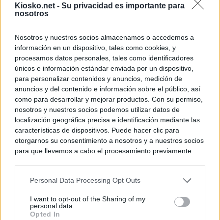
Kiosko.net -
Su privacidad es importante para
nosotros
Nosotros y nuestros socios almacenamos o accedemos a
información en un dispositivo, tales como cookies, y
procesamos datos personales, tales como identificadores
únicos e información estándar enviada por un dispositivo,
para personalizar contenidos y anuncios, medición de
anuncios y del contenido e información sobre el público, así
como para desarrollar y mejorar productos. Con su permiso,
nosotros y nuestros socios podemos utilizar datos de
localización geográfica precisa e identificación mediante las
características de dispositivos. Puede hacer clic para
otorgarnos su consentimiento a nosotros y a nuestros socios
para que llevemos a cabo el procesamiento previamente
descrito. De forma alternativa, puede acceder a información
más detallada y cambiar sus preferencias antes de otorgar o
Personal Data Processing Opt Outs
negar su consentimiento. Tenga en cuenta que algún
procesamiento de sus datos personales puede no requerir
I want to opt-out of the Sharing of my
de su consentimiento, pero usted tiene el derecho de
personal data.
rechazar tal procesamiento. Sus preferencias se aplicarán
Opted In