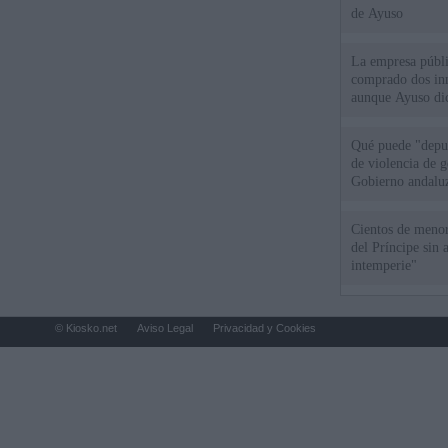
de Ayuso
La empresa públic
comprado dos inm
aunque Ayuso dic
el año"
Qué puede "depur
de violencia de g
Gobierno andalu
Cientos de menor
del Príncipe sin
intemperie"
© Kiosko.net
Aviso Legal
Privacidad y Cookies