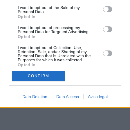
solo a este sitio web. Puede cambiar sus preferencias en
I want to opt-out of the Sale of my
cualquier momento entrando de nuevo en este sitio web o
Personal Data.
visitando nuestra política de privacidad.
Opted In
I want to opt-out of processing my
Personal Data for Targeted Advertising.
Opted In
I want to opt-out of Collection, Use,
Retention, Sale, and/or Sharing of my
Personal Data that Is Unrelated with the
Purposes for which it was collected.
Opted In
CONFIRM
Data Deletion
Data Access
Aviso legal