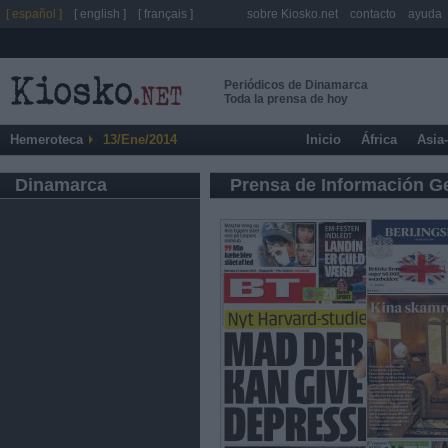
[ español ]
[ english ]
[ français ]
sobre Kiosko.net
contacto
ayuda
Periódicos de Dinamarca
Toda la prensa de hoy
Hemeroteca
13/Ene/2014
Inicio
África
Asia
Dinamarca
Prensa de Información G