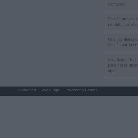
fronterizo
España impone co
de Italia tras el
Qué hay detrás d
España por la cri
Sira Rego: "Es i
personas se muev
algo"
© Kiosko.net
Aviso Legal
Privacidad y Cookies