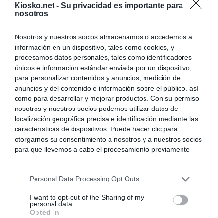
Kiosko.net -
Su privacidad es importante para
nosotros
Nosotros y nuestros socios almacenamos o accedemos a
información en un dispositivo, tales como cookies, y
procesamos datos personales, tales como identificadores
únicos e información estándar enviada por un dispositivo,
para personalizar contenidos y anuncios, medición de
anuncios y del contenido e información sobre el público, así
como para desarrollar y mejorar productos. Con su permiso,
nosotros y nuestros socios podemos utilizar datos de
localización geográfica precisa e identificación mediante las
características de dispositivos. Puede hacer clic para
otorgarnos su consentimiento a nosotros y a nuestros socios
para que llevemos a cabo el procesamiento previamente
descrito. De forma alternativa, puede acceder a información
más detallada y cambiar sus preferencias antes de otorgar o
Personal Data Processing Opt Outs
negar su consentimiento. Tenga en cuenta que algún
procesamiento de sus datos personales puede no requerir
I want to opt-out of the Sharing of my
de su consentimiento, pero usted tiene el derecho de
personal data.
rechazar tal procesamiento. Sus preferencias se aplicarán
Opted In