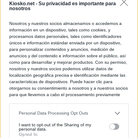
Kiosko.net -
Su privacidad es importante para
nosotros
Nosotros y nuestros socios almacenamos o accedemos a
información en un dispositivo, tales como cookies, y
procesamos datos personales, tales como identificadores
únicos e información estándar enviada por un dispositivo,
para personalizar contenidos y anuncios, medición de
anuncios y del contenido e información sobre el público, así
como para desarrollar y mejorar productos. Con su permiso,
nosotros y nuestros socios podemos utilizar datos de
localización geográfica precisa e identificación mediante las
características de dispositivos. Puede hacer clic para
otorgarnos su consentimiento a nosotros y a nuestros socios
para que llevemos a cabo el procesamiento previamente
descrito. De forma alternativa, puede acceder a información
más detallada y cambiar sus preferencias antes de otorgar o
Personal Data Processing Opt Outs
negar su consentimiento. Tenga en cuenta que algún
procesamiento de sus datos personales puede no requerir
I want to opt-out of the Sharing of my
de su consentimiento, pero usted tiene el derecho de
personal data.
rechazar tal procesamiento. Sus preferencias se aplicarán
Opted In