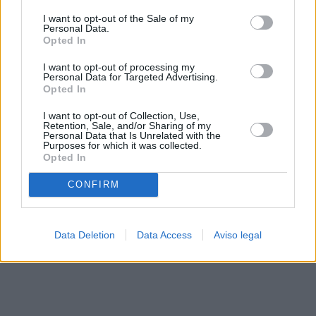
solo a este sitio web. Puede cambiar sus preferencias en
I want to opt-out of the Sale of my
cualquier momento entrando de nuevo en este sitio web o
Personal Data.
visitando nuestra política de privacidad.
Opted In
I want to opt-out of processing my
Personal Data for Targeted Advertising.
Opted In
I want to opt-out of Collection, Use,
Retention, Sale, and/or Sharing of my
Personal Data that Is Unrelated with the
Purposes for which it was collected.
Opted In
CONFIRM
Data Deletion
Data Access
Aviso legal