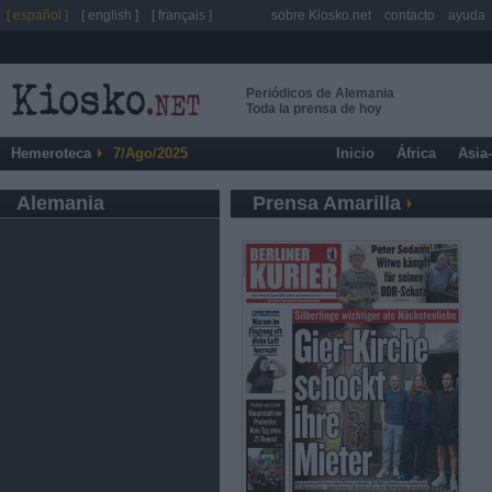
[ español ]
[ english ]
[ français ]
sobre Kiosko.net
contacto
ayuda
Periódicos de Alemania
Toda la prensa de hoy
Hemeroteca
7/Ago/2025
Inicio
África
Asia
Alemania
Prensa Amarilla