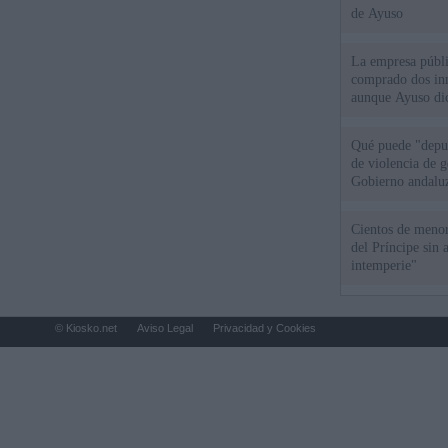
de Ayuso
La empresa públic
comprado dos inm
aunque Ayuso dic
el año"
Qué puede "depur
de violencia de g
Gobierno andalu
Cientos de menor
del Príncipe sin
intemperie"
© Kiosko.net
Aviso Legal
Privacidad y Cookies