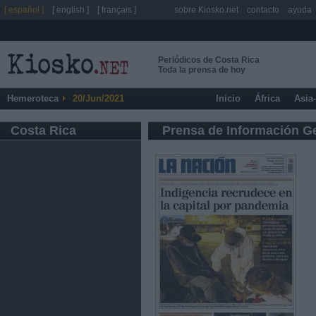
[ español ]
[ english ]
[ français ]
sobre Kiosko.net
contacto
ayuda
Periódicos de Costa Rica
Toda la prensa de hoy
Hemeroteca
20/Jun/2021
Inicio
África
Asia
Costa Rica
Prensa de Información G