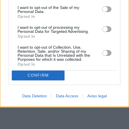
solo a este sitio web. Puede cambiar sus preferencias en
I want to opt-out of the Sale of my
cualquier momento entrando de nuevo en este sitio web o
Personal Data.
visitando nuestra política de privacidad.
Opted In
I want to opt-out of processing my
Personal Data for Targeted Advertising.
Opted In
I want to opt-out of Collection, Use,
Retention, Sale, and/or Sharing of my
Personal Data that Is Unrelated with the
Purposes for which it was collected.
Opted In
CONFIRM
Data Deletion
Data Access
Aviso legal