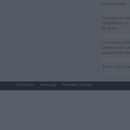
en una semana
Las cifras del át
inmobiliaria a l
de Ayuso
La empresa públic
comprado dos inm
aunque Ayuso dic
el año"
Ayuso reina en l
© Kiosko.net
Aviso Legal
Privacidad y Cookies