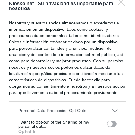
Kiosko.net -
Su privacidad es importante para
nosotros
Nosotros y nuestros socios almacenamos o accedemos a
información en un dispositivo, tales como cookies, y
procesamos datos personales, tales como identificadores
únicos e información estándar enviada por un dispositivo,
para personalizar contenidos y anuncios, medición de
anuncios y del contenido e información sobre el público, así
como para desarrollar y mejorar productos. Con su permiso,
nosotros y nuestros socios podemos utilizar datos de
localización geográfica precisa e identificación mediante las
características de dispositivos. Puede hacer clic para
otorgarnos su consentimiento a nosotros y a nuestros socios
para que llevemos a cabo el procesamiento previamente
descrito. De forma alternativa, puede acceder a información
más detallada y cambiar sus preferencias antes de otorgar o
Personal Data Processing Opt Outs
negar su consentimiento. Tenga en cuenta que algún
procesamiento de sus datos personales puede no requerir
I want to opt-out of the Sharing of my
de su consentimiento, pero usted tiene el derecho de
personal data.
rechazar tal procesamiento. Sus preferencias se aplicarán
Opted In