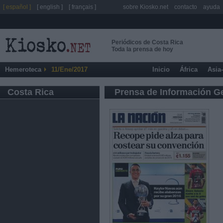
[ español ]
[ english ]
[ français ]
sobre Kiosko.net
contacto
ayuda
Periódicos de Costa Rica
Toda la prensa de hoy
Hemeroteca
11/Ene/2017
Inicio
África
Asia
Costa Rica
Prensa de Información G