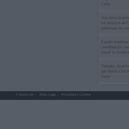
Ceuta
Vox eleva la pres
los menores de C
gobiernan en coa
España mantiene l
coordinación con
cruzar la fronter
Tatuajes, cicatri
que busca a los d
Ceuta
© Kiosko.net
Aviso Legal
Privacidad y Cookies