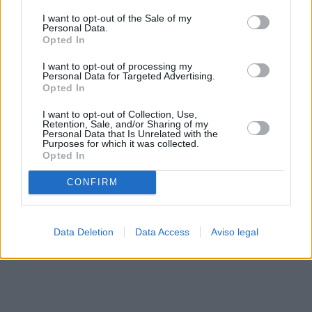
solo a este sitio web. Puede cambiar sus preferencias en
I want to opt-out of the Sale of my
cualquier momento entrando de nuevo en este sitio web o
Personal Data.
visitando nuestra política de privacidad.
Opted In
I want to opt-out of processing my
Personal Data for Targeted Advertising.
Opted In
I want to opt-out of Collection, Use,
Retention, Sale, and/or Sharing of my
Personal Data that Is Unrelated with the
Purposes for which it was collected.
Opted In
CONFIRM
Data Deletion
Data Access
Aviso legal