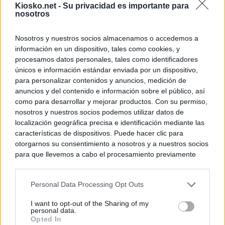
Kiosko.net -
Su privacidad es importante para
nosotros
Nosotros y nuestros socios almacenamos o accedemos a
información en un dispositivo, tales como cookies, y
procesamos datos personales, tales como identificadores
únicos e información estándar enviada por un dispositivo,
para personalizar contenidos y anuncios, medición de
anuncios y del contenido e información sobre el público, así
como para desarrollar y mejorar productos. Con su permiso,
nosotros y nuestros socios podemos utilizar datos de
localización geográfica precisa e identificación mediante las
características de dispositivos. Puede hacer clic para
otorgarnos su consentimiento a nosotros y a nuestros socios
para que llevemos a cabo el procesamiento previamente
descrito. De forma alternativa, puede acceder a información
más detallada y cambiar sus preferencias antes de otorgar o
Personal Data Processing Opt Outs
negar su consentimiento. Tenga en cuenta que algún
procesamiento de sus datos personales puede no requerir
I want to opt-out of the Sharing of my
de su consentimiento, pero usted tiene el derecho de
personal data.
rechazar tal procesamiento. Sus preferencias se aplicarán
Opted In