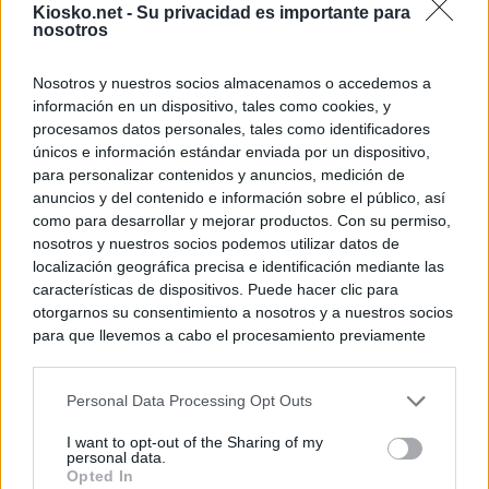
Kiosko.net -
Su privacidad es importante para
nosotros
Nosotros y nuestros socios almacenamos o accedemos a
información en un dispositivo, tales como cookies, y
procesamos datos personales, tales como identificadores
únicos e información estándar enviada por un dispositivo,
para personalizar contenidos y anuncios, medición de
anuncios y del contenido e información sobre el público, así
como para desarrollar y mejorar productos. Con su permiso,
nosotros y nuestros socios podemos utilizar datos de
localización geográfica precisa e identificación mediante las
características de dispositivos. Puede hacer clic para
otorgarnos su consentimiento a nosotros y a nuestros socios
para que llevemos a cabo el procesamiento previamente
descrito. De forma alternativa, puede acceder a información
más detallada y cambiar sus preferencias antes de otorgar o
Personal Data Processing Opt Outs
negar su consentimiento. Tenga en cuenta que algún
procesamiento de sus datos personales puede no requerir
I want to opt-out of the Sharing of my
de su consentimiento, pero usted tiene el derecho de
personal data.
rechazar tal procesamiento. Sus preferencias se aplicarán
Opted In