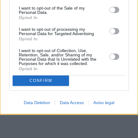
solo a este sitio web. Puede cambiar sus preferencias en
I want to opt-out of the Sale of my
cualquier momento entrando de nuevo en este sitio web o
Personal Data.
visitando nuestra política de privacidad.
Opted In
I want to opt-out of processing my
Personal Data for Targeted Advertising.
Opted In
I want to opt-out of Collection, Use,
Retention, Sale, and/or Sharing of my
Personal Data that Is Unrelated with the
Purposes for which it was collected.
Opted In
CONFIRM
Data Deletion
Data Access
Aviso legal