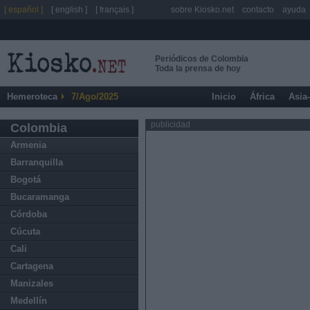
[ español ]
[ english ]
[ français ]
sobre Kiosko.net
contacto
ayuda
Periódicos de Colombia
Toda la prensa de hoy
Hemeroteca
7/Ago/2025
Inicio
África
Asia
publicidad
Colombia
Armenia
Barranquilla
Bogotá
Bucaramanga
Córdoba
Cúcuta
Cali
Cartagena
Manizales
Medellín