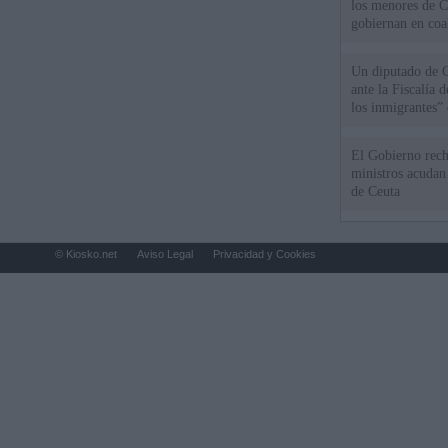
los menores de C
gobiernan en coa
Un diputado de 
ante la Fiscalía 
los inmigrantes”
El Gobierno rech
ministros acudan 
de Ceuta
© Kiosko.net
Aviso Legal
Privacidad y Cookies