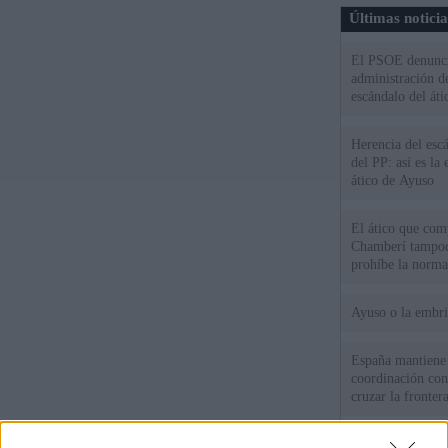
Últimas notici
El PSOE denuncia
administración d
escándalo del áti
Herencia del esc
del PP: así es l
ático de Ayuso
El ático que com
Chamberí tampoco
prohíbe la norma
Ayuso o la embr
España mantiene l
coordinación con
cruzar la fronter
Vox asegura que 