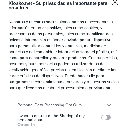
Kiosko.net -
Su privacidad es importante para
“de manera unán
nosotros
migrantes
Nosotros y nuestros socios almacenamos o accedemos a
información en un dispositivo, tales como cookies, y
© Kiosko.net
Aviso Legal
Privacidad y Cookies
procesamos datos personales, tales como identificadores
únicos e información estándar enviada por un dispositivo,
para personalizar contenidos y anuncios, medición de
anuncios y del contenido e información sobre el público, así
como para desarrollar y mejorar productos. Con su permiso,
nosotros y nuestros socios podemos utilizar datos de
localización geográfica precisa e identificación mediante las
características de dispositivos. Puede hacer clic para
otorgarnos su consentimiento a nosotros y a nuestros socios
para que llevemos a cabo el procesamiento previamente
descrito. De forma alternativa, puede acceder a información
más detallada y cambiar sus preferencias antes de otorgar o
Personal Data Processing Opt Outs
negar su consentimiento. Tenga en cuenta que algún
procesamiento de sus datos personales puede no requerir
I want to opt-out of the Sharing of my
de su consentimiento, pero usted tiene el derecho de
personal data.
rechazar tal procesamiento. Sus preferencias se aplicarán
Opted In