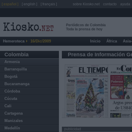
[ español ]
[ english ]
[ français ]
sobre Kiosko.net
contacto
ayuda
Periódicos de Colombia
Toda la prensa de hoy
Hemeroteca
16/Dic/2009
Inicio
África
Asia
Colombia
Prensa de Información G
Armenia
Barranquilla
Bogotá
Bucaramanga
Córdoba
Cúcuta
Cali
Cartagena
Manizales
Medellín
publicidad