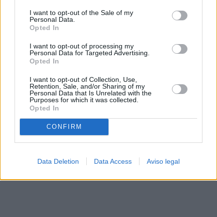
solo a este sitio web. Puede cambiar sus preferencias en
I want to opt-out of the Sale of my
cualquier momento entrando de nuevo en este sitio web o
Personal Data.
visitando nuestra política de privacidad.
Opted In
I want to opt-out of processing my
Personal Data for Targeted Advertising.
Opted In
I want to opt-out of Collection, Use,
Retention, Sale, and/or Sharing of my
Personal Data that Is Unrelated with the
Purposes for which it was collected.
Opted In
CONFIRM
Data Deletion
Data Access
Aviso legal