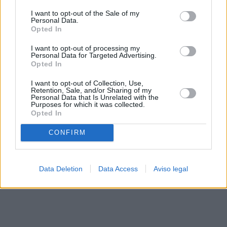
solo a este sitio web. Puede cambiar sus preferencias en
I want to opt-out of the Sale of my
cualquier momento entrando de nuevo en este sitio web o
Personal Data.
visitando nuestra política de privacidad.
Opted In
I want to opt-out of processing my
Personal Data for Targeted Advertising.
Opted In
I want to opt-out of Collection, Use,
Retention, Sale, and/or Sharing of my
Personal Data that Is Unrelated with the
Purposes for which it was collected.
Opted In
CONFIRM
Data Deletion
Data Access
Aviso legal