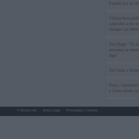
España por la cri
Última hora polít
controles a los vi
choque con Melo
Sira Rego: "Es i
personas se muev
algo"
De Ceu
Rutas, testimonio
a Ceuta desde red
© Kiosko.net
Aviso Legal
Privacidad y Cookies