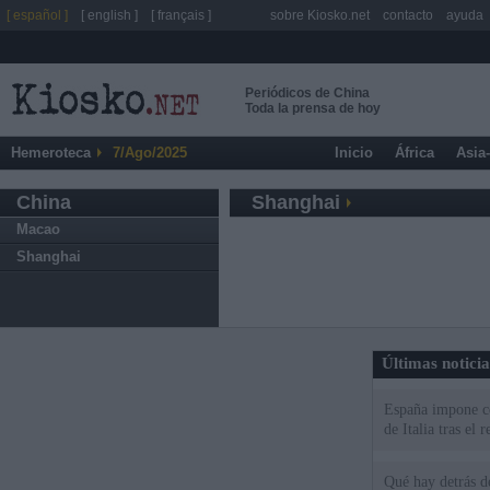
[ español ]
[ english ]
[ français ]
sobre Kiosko.net
contacto
ayuda
Periódicos de China
Toda la prensa de hoy
Hemeroteca
7/Ago/2025
Inicio
África
Asia
China
Shanghai
Macao
Shanghai
Últimas notici
España impone co
de Italia tras el
Qué hay detrás d