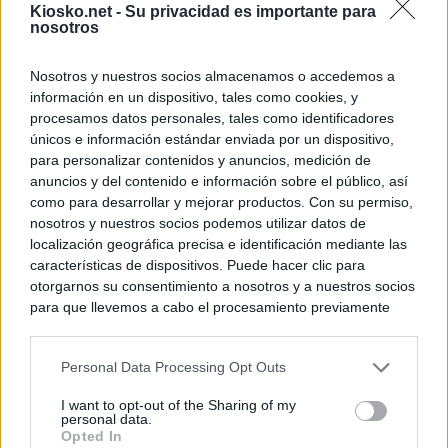
Kiosko.net -
Su privacidad es importante para
nosotros
Nosotros y nuestros socios almacenamos o accedemos a
información en un dispositivo, tales como cookies, y
procesamos datos personales, tales como identificadores
únicos e información estándar enviada por un dispositivo,
para personalizar contenidos y anuncios, medición de
anuncios y del contenido e información sobre el público, así
como para desarrollar y mejorar productos. Con su permiso,
nosotros y nuestros socios podemos utilizar datos de
localización geográfica precisa e identificación mediante las
características de dispositivos. Puede hacer clic para
otorgarnos su consentimiento a nosotros y a nuestros socios
para que llevemos a cabo el procesamiento previamente
descrito. De forma alternativa, puede acceder a información
más detallada y cambiar sus preferencias antes de otorgar o
Personal Data Processing Opt Outs
negar su consentimiento. Tenga en cuenta que algún
procesamiento de sus datos personales puede no requerir
I want to opt-out of the Sharing of my
de su consentimiento, pero usted tiene el derecho de
personal data.
rechazar tal procesamiento. Sus preferencias se aplicarán
Opted In