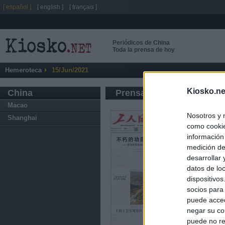
[ español ]
[ english ]
[ français ]
Periódicos de China
Toda la prensa de hoy
Hemeroteca
15/Jun/2021
Kiosko.ne
China
Prensa de Información G
Macao
Nosotros y 
Shanghai
como cookie
información
medición de
desarrollar
datos de loc
dispositivo
socios para
puede acced
negar su co
puede no re