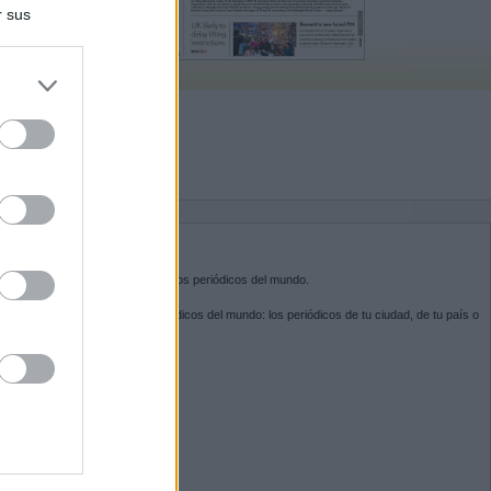
r sus
do nuestra
BRE KIOSKO.NET
sko.net
es la puerta de entrada a los periódicos del mundo.
ega por las portadas de los periódicos del mundo: los periódicos de tu ciudad, de tu país o
 otro extremo del mundo.
GUENOS