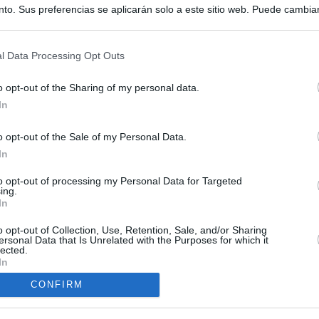
to. Sus preferencias se aplicarán solo a este sitio web. Puede cambia
s en cualquier momento entrando de nuevo en este sitio web o visitan
privacidad.
l Data Processing Opt Outs
o opt-out of the Sharing of my personal data.
In
o opt-out of the Sale of my Personal Data.
ias
In
SO
to opt-out of processing my Personal Data for Targeted
Kio
 entre los viajeros procedentes de Italia por los nuevos
ing.
 lo esperábamos peor"
In
Nav
del
o opt-out of Collection, Use, Retention, Sale, and/or Sharing
ntroles a los viajeros procedentes de Italia tras el rechazo de
SÍ
ersonal Data that Is Unrelated with the Purposes for which it
los
lected.
In
de la embestida de Meloni contra España por la crisis de Ceuta
CONFIRM
tica, en directo | Los primeros viajeros que llegan desde Italia