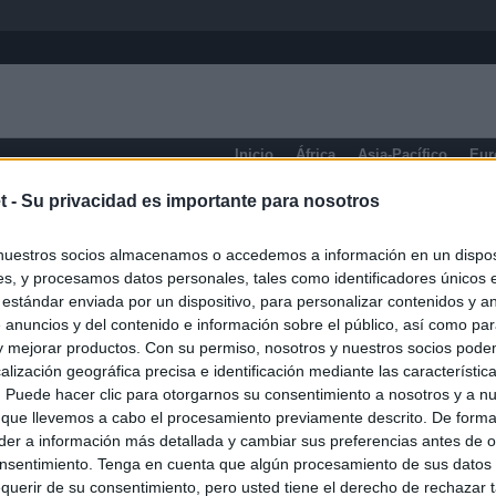
Inicio
África
Asia-Pacífico
Eur
t -
Su privacidad es importante para nosotros
eneral
nuestros socios almacenamos o accedemos a información en un disposi
s, y procesamos datos personales, tales como identificadores únicos 
 estándar enviada por un dispositivo, para personalizar contenidos y a
 anuncios y del contenido e información sobre el público, así como pa
 y mejorar productos. Con su permiso, nosotros y nuestros socios podem
alización geográfica precisa e identificación mediante las característic
s. Puede hacer clic para otorgarnos su consentimiento a nosotros y a n
 que llevemos a cabo el procesamiento previamente descrito. De forma 
er a información más detallada y cambiar sus preferencias antes de o
nsentimiento. Tenga en cuenta que algún procesamiento de sus datos
querir de su consentimiento, pero usted tiene el derecho de rechazar t