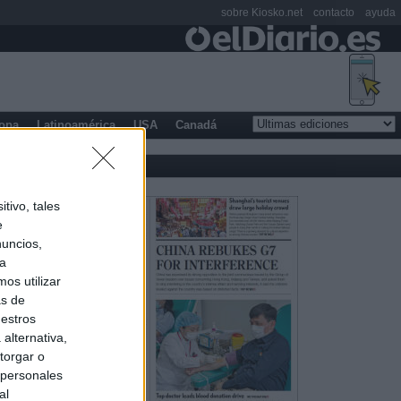
sobre Kiosko.net
contacto
ayuda
opa
Latinoamérica
USA
Canadá
tivo, tales
e
nuncios,
ra
os utilizar
as de
uestros
alternativa,
torgar o
 personales
al