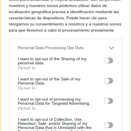
nosotros y nuestros socios podemos utilizar datos de
localización geográfica precisa e identificación mediante las
características de dispositivos. Puede hacer clic para
otorgarnos su consentimiento a nosotros y a nuestros socios
para que llevemos a cabo el procesamiento previamente
descrito. De forma alternativa, puede acceder a información
más detallada y cambiar sus preferencias antes de otorgar o
Personal Data Processing Opt Outs
negar su consentimiento. Tenga en cuenta que algún
procesamiento de sus datos personales puede no requerir
I want to opt-out of the Sharing of my
de su consentimiento, pero usted tiene el derecho de
personal data.
rechazar tal procesamiento. Sus preferencias se aplicarán
Opted In
solo a este sitio web. Puede cambiar sus preferencias en
I want to opt-out of the Sale of my
cualquier momento entrando de nuevo en este sitio web o
Personal Data.
visitando nuestra política de privacidad.
Opted In
I want to opt-out of processing my
Personal Data for Targeted Advertising.
Opted In
I want to opt-out of Collection, Use,
Retention, Sale, and/or Sharing of my
Personal Data that Is Unrelated with the