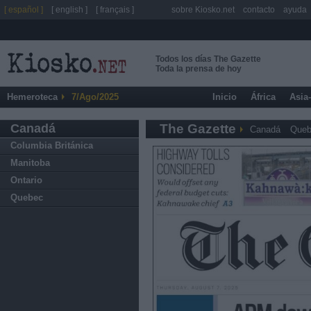
[ español ]
[ english ]
[ français ]
sobre Kiosko.net
contacto
ayuda
Todos los días The Gazette
Toda la prensa de hoy
Hemeroteca
7/Ago/2025
Inicio
África
Asia
Canadá
The Gazette
Canadá
Queb
Columbia Británica
Manitoba
Ontario
Quebec