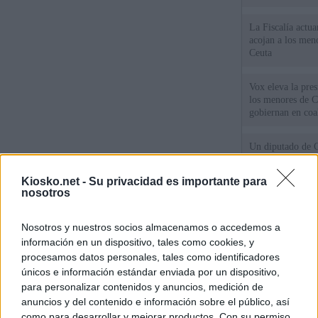
La Fiscalía actu
acojan a los meno
Ceuta
Vox eleva la pres
los menores de C
gobiernan en coa
Un diputado de 
ante la Fiscalía 
los inmigrantes”
Kiosko.net -
Su privacidad es importante para
nosotros
El Gobierno rech
ministros acudan 
Nosotros y nuestros socios almacenamos o accedemos a
de Ceuta
información en un dispositivo, tales como cookies, y
procesamos datos personales, tales como identificadores
únicos e información estándar enviada por un dispositivo,
© Kiosko.net
Aviso Legal
Privacidad y Cookies
para personalizar contenidos y anuncios, medición de
anuncios y del contenido e información sobre el público, así
como para desarrollar y mejorar productos. Con su permiso,