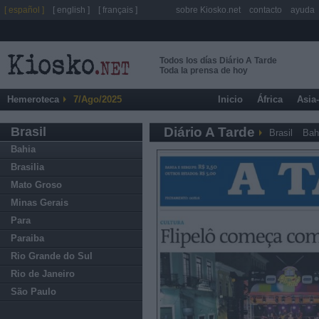
[ español ]
[ english ]
[ français ]
sobre Kiosko.net
contacto
ayuda
Todos los días Diário A Tarde
Toda la prensa de hoy
Hemeroteca
7/Ago/2025
Inicio
África
Asia
Brasil
Diário A Tarde
Brasil
Bah
Bahia
Brasilia
Mato Groso
Minas Gerais
Para
Paraiba
Rio Grande do Sul
Rio de Janeiro
São Paulo