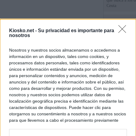
que busca a los d
Ceuta
Herencia del esc
del PP: así es l
Kiosko.net -
Su privacidad es importante para
ático de Ayuso
nosotros
El ático que com
Nosotros y nuestros socios almacenamos o accedemos a
Chamberí tampoco
información en un dispositivo, tales como cookies, y
prohíbe la norma
procesamos datos personales, tales como identificadores
únicos e información estándar enviada por un dispositivo,
para personalizar contenidos y anuncios, medición de
© Kiosko.net
Aviso Legal
Privacidad y Cookies
anuncios y del contenido e información sobre el público, así
como para desarrollar y mejorar productos. Con su permiso,
nosotros y nuestros socios podemos utilizar datos de
localización geográfica precisa e identificación mediante las
características de dispositivos. Puede hacer clic para
otorgarnos su consentimiento a nosotros y a nuestros socios
para que llevemos a cabo el procesamiento previamente
descrito. De forma alternativa, puede acceder a información
más detallada y cambiar sus preferencias antes de otorgar o