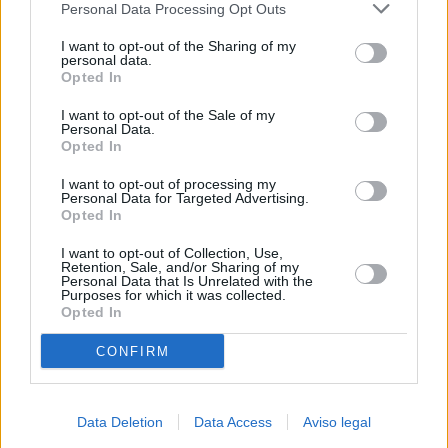
Personal Data Processing Opt Outs
negar su consentimiento. Tenga en cuenta que algún
procesamiento de sus datos personales puede no requerir
I want to opt-out of the Sharing of my
de su consentimiento, pero usted tiene el derecho de
personal data.
rechazar tal procesamiento. Sus preferencias se aplicarán
Opted In
solo a este sitio web. Puede cambiar sus preferencias en
I want to opt-out of the Sale of my
cualquier momento entrando de nuevo en este sitio web o
Personal Data.
visitando nuestra política de privacidad.
Opted In
I want to opt-out of processing my
Personal Data for Targeted Advertising.
Opted In
I want to opt-out of Collection, Use,
Retention, Sale, and/or Sharing of my
Personal Data that Is Unrelated with the
Purposes for which it was collected.
Opted In
CONFIRM
Data Deletion
Data Access
Aviso legal