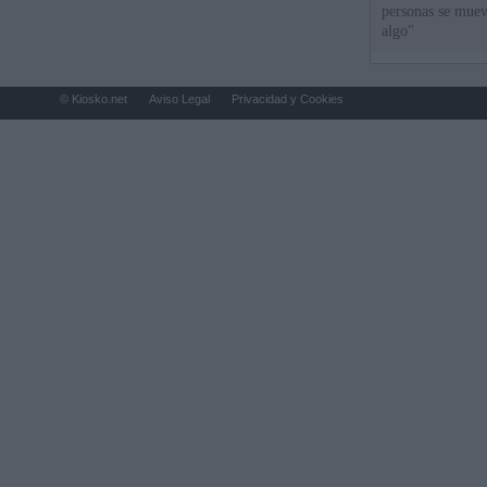
personas se muev
algo"
© Kiosko.net
Aviso Legal
Privacidad y Cookies