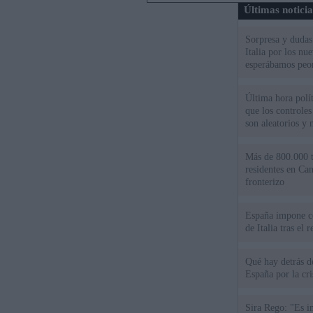
Últimas notici
Sorpresa y dudas 
Italia por los nu
esperábamos peo
Última hora políti
que los controles
son aleatorios y 
Más de 800.000 t
residentes en Can
fronterizo
España impone co
de Italia tras el
Qué hay detrás d
España por la cri
Sira Rego: "Es i