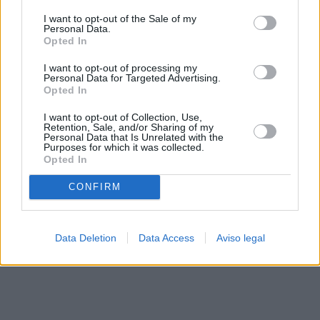
solo a este sitio web. Puede cambiar sus preferencias en
I want to opt-out of the Sale of my
cualquier momento entrando de nuevo en este sitio web o
Personal Data.
visitando nuestra política de privacidad.
Opted In
I want to opt-out of processing my
Personal Data for Targeted Advertising.
Opted In
I want to opt-out of Collection, Use,
Retention, Sale, and/or Sharing of my
Personal Data that Is Unrelated with the
Purposes for which it was collected.
Opted In
CONFIRM
Data Deletion
Data Access
Aviso legal