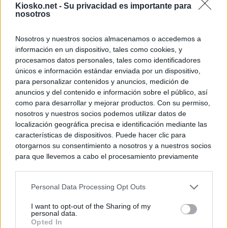
Kiosko.net -
Su privacidad es importante para
nosotros
Nosotros y nuestros socios almacenamos o accedemos a
información en un dispositivo, tales como cookies, y
procesamos datos personales, tales como identificadores
únicos e información estándar enviada por un dispositivo,
para personalizar contenidos y anuncios, medición de
anuncios y del contenido e información sobre el público, así
como para desarrollar y mejorar productos. Con su permiso,
nosotros y nuestros socios podemos utilizar datos de
localización geográfica precisa e identificación mediante las
características de dispositivos. Puede hacer clic para
otorgarnos su consentimiento a nosotros y a nuestros socios
para que llevemos a cabo el procesamiento previamente
descrito. De forma alternativa, puede acceder a información
más detallada y cambiar sus preferencias antes de otorgar o
Personal Data Processing Opt Outs
negar su consentimiento. Tenga en cuenta que algún
procesamiento de sus datos personales puede no requerir
I want to opt-out of the Sharing of my
de su consentimiento, pero usted tiene el derecho de
personal data.
rechazar tal procesamiento. Sus preferencias se aplicarán
Opted In