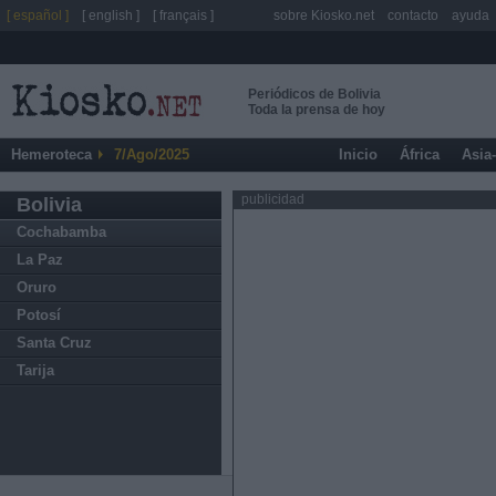
[ español ]
[ english ]
[ français ]
sobre Kiosko.net
contacto
ayuda
Periódicos de Bolivia
Toda la prensa de hoy
Hemeroteca
7/Ago/2025
Inicio
África
Asia
publicidad
Bolivia
Cochabamba
La Paz
Oruro
Potosí
Santa Cruz
Tarija