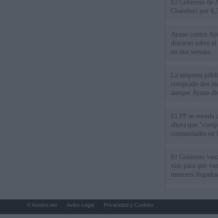
El Gobierno de A
Chamberí por 6,3
Ayuso contra Ay
discurso sobre e
en una semana
La empresa públic
comprado dos inm
aunque Ayuso dic
el año"
El PP se enreda 
ahora que "cumpl
comunidades en l
oponen
El Gobierno vasc
vías para que vue
menores llegados
© Kiosko.net
Aviso Legal
Privacidad y Cookies