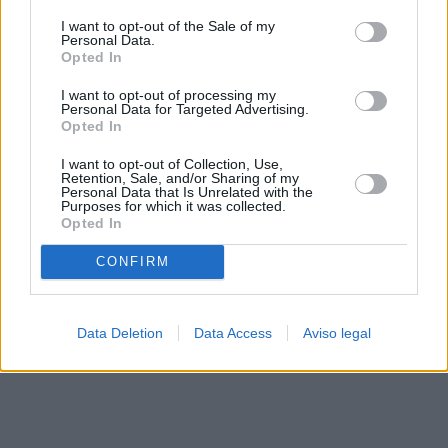
solo a este sitio web. Puede cambiar sus preferencias en
I want to opt-out of the Sale of my
cualquier momento entrando de nuevo en este sitio web o
Personal Data.
visitando nuestra política de privacidad.
Opted In
I want to opt-out of processing my
Personal Data for Targeted Advertising.
Opted In
I want to opt-out of Collection, Use,
Retention, Sale, and/or Sharing of my
Personal Data that Is Unrelated with the
Purposes for which it was collected.
Opted In
CONFIRM
Data Deletion
Data Access
Aviso legal