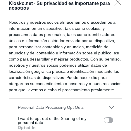
Kiosko.net -
Su privacidad es importante para
nosotros
Nosotros y nuestros socios almacenamos o accedemos a
información en un dispositivo, tales como cookies, y
procesamos datos personales, tales como identificadores
únicos e información estándar enviada por un dispositivo,
para personalizar contenidos y anuncios, medición de
anuncios y del contenido e información sobre el público, así
como para desarrollar y mejorar productos. Con su permiso,
nosotros y nuestros socios podemos utilizar datos de
localización geográfica precisa e identificación mediante las
características de dispositivos. Puede hacer clic para
otorgarnos su consentimiento a nosotros y a nuestros socios
para que llevemos a cabo el procesamiento previamente
descrito. De forma alternativa, puede acceder a información
más detallada y cambiar sus preferencias antes de otorgar o
Personal Data Processing Opt Outs
negar su consentimiento. Tenga en cuenta que algún
procesamiento de sus datos personales puede no requerir
I want to opt-out of the Sharing of my
de su consentimiento, pero usted tiene el derecho de
personal data.
rechazar tal procesamiento. Sus preferencias se aplicarán
Opted In