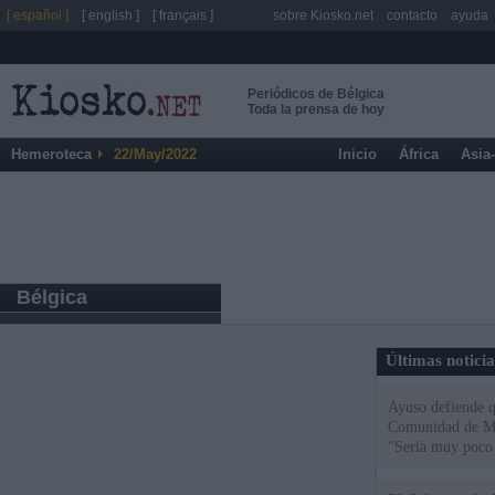
[ español ]
[ english ]
[ français ]
sobre Kiosko.net
contacto
ayuda
Periódicos de Bélgica
Toda la prensa de hoy
Hemeroteca
22/May/2022
Inicio
África
Asia
Bélgica
Últimas notici
Ayuso defiende q
Comunidad de Mad
"Sería muy poco 