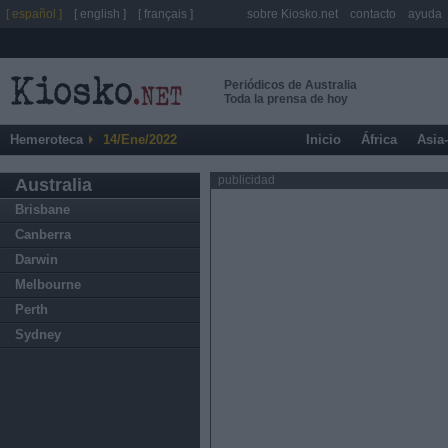
[ español ]
[ english ]
[ français ]
sobre Kiosko.net
contacto
ayuda
Periódicos de Australia
Toda la prensa de hoy
Hemeroteca
14/Ene/2022
Inicio
África
Asia
publicidad
Australia
Brisbane
Canberra
Darwin
Melbourne
Perth
Sydney