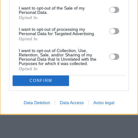
solo a este sitio web. Puede cambiar sus preferencias en
I want to opt-out of the Sale of my
cualquier momento entrando de nuevo en este sitio web o
Personal Data.
visitando nuestra política de privacidad.
Opted In
I want to opt-out of processing my
Personal Data for Targeted Advertising.
Opted In
I want to opt-out of Collection, Use,
Retention, Sale, and/or Sharing of my
Personal Data that Is Unrelated with the
Purposes for which it was collected.
Opted In
CONFIRM
Data Deletion
Data Access
Aviso legal