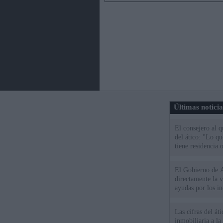
Últimas notici
El consejero al 
del ático: "Lo q
tiene residencia o
El Gobierno de A
directamente la 
ayudas por los i
Las cifras del át
inmobiliaria a l