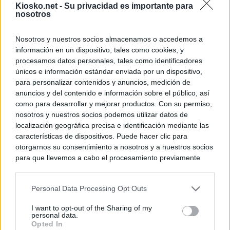
Kiosko.net -
Su privacidad es importante para
nosotros
Nosotros y nuestros socios almacenamos o accedemos a
información en un dispositivo, tales como cookies, y
procesamos datos personales, tales como identificadores
únicos e información estándar enviada por un dispositivo,
para personalizar contenidos y anuncios, medición de
anuncios y del contenido e información sobre el público, así
como para desarrollar y mejorar productos. Con su permiso,
nosotros y nuestros socios podemos utilizar datos de
localización geográfica precisa e identificación mediante las
características de dispositivos. Puede hacer clic para
otorgarnos su consentimiento a nosotros y a nuestros socios
para que llevemos a cabo el procesamiento previamente
descrito. De forma alternativa, puede acceder a información
más detallada y cambiar sus preferencias antes de otorgar o
Personal Data Processing Opt Outs
negar su consentimiento. Tenga en cuenta que algún
procesamiento de sus datos personales puede no requerir
I want to opt-out of the Sharing of my
de su consentimiento, pero usted tiene el derecho de
personal data.
rechazar tal procesamiento. Sus preferencias se aplicarán
Opted In