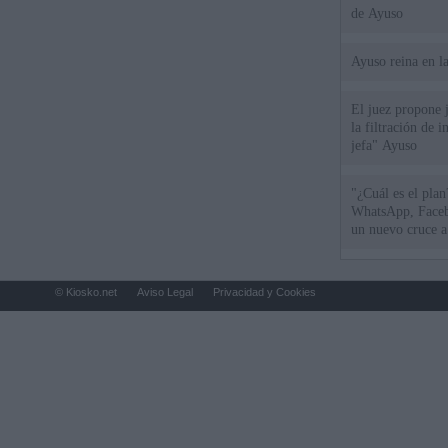
de Ayuso
Ayuso reina en l
El juez propone j
la filtración de i
jefa" Ayuso
"¿Cuál es el plan
WhatsApp, Faceb
un nuevo cruce a
15 de agosto
© Kiosko.net
Aviso Legal
Privacidad y Cookies