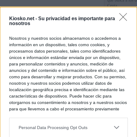
que busca a los d
Ceuta
Kiosko.net -
Su privacidad es importante para
Herencia del esc
nosotros
del PP: así es l
ático de Ayuso
Nosotros y nuestros socios almacenamos o accedemos a
información en un dispositivo, tales como cookies, y
Ayuso o la embr
procesamos datos personales, tales como identificadores
únicos e información estándar enviada por un dispositivo,
para personalizar contenidos y anuncios, medición de
© Kiosko.net
Aviso Legal
Privacidad y Cookies
anuncios y del contenido e información sobre el público, así
como para desarrollar y mejorar productos. Con su permiso,
nosotros y nuestros socios podemos utilizar datos de
localización geográfica precisa e identificación mediante las
características de dispositivos. Puede hacer clic para
otorgarnos su consentimiento a nosotros y a nuestros socios
para que llevemos a cabo el procesamiento previamente
descrito. De forma alternativa, puede acceder a información
más detallada y cambiar sus preferencias antes de otorgar o
Personal Data Processing Opt Outs
negar su consentimiento. Tenga en cuenta que algún
procesamiento de sus datos personales puede no requerir