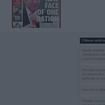
Últimas notici
España mantiene l
coordinación con
cruzar la fronter
Vox eleva la pres
los menores de C
gobiernan en coa
Qué fácil es odi
Tatuajes, cicatri