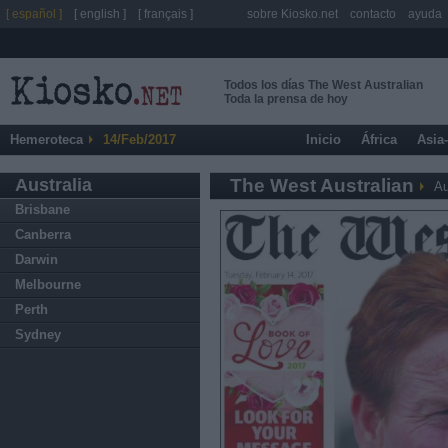
[ español ]
[ english ]
[ français ]
sobre Kiosko.net
contacto
ayuda
Todos los días The West Australian
Toda la prensa de hoy
Hemeroteca
14/Feb/2017
Inicio
África
Asia
Australia
The West Australian
Au
Brisbane
Canberra
Darwin
Melbourne
Perth
Sydney