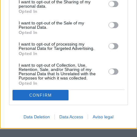
I want to opt-out of the Sharing of my
de su consentimiento, pero usted tiene el derecho de
personal data.
rechazar tal procesamiento. Sus preferencias se aplicarán
Opted In
solo a este sitio web. Puede cambiar sus preferencias en
I want to opt-out of the Sale of my
cualquier momento entrando de nuevo en este sitio web o
Personal Data.
visitando nuestra política de privacidad.
Opted In
I want to opt-out of processing my
Personal Data for Targeted Advertising.
Opted In
I want to opt-out of Collection, Use,
Retention, Sale, and/or Sharing of my
Personal Data that Is Unrelated with the
Purposes for which it was collected.
Opted In
CONFIRM
Data Deletion
Data Access
Aviso legal