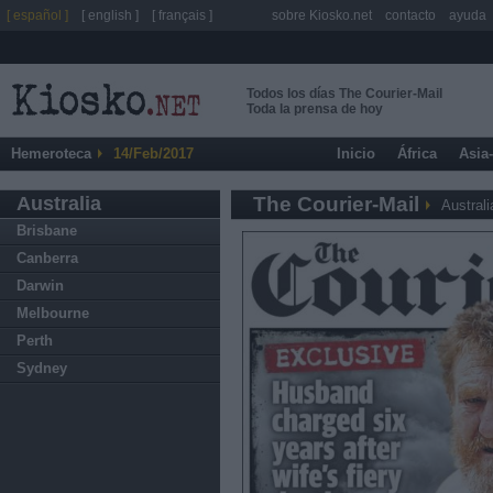
[ español ]
[ english ]
[ français ]
sobre Kiosko.net
contacto
ayuda
Todos los días The Courier-Mail
Toda la prensa de hoy
Hemeroteca
14/Feb/2017
Inicio
África
Asia
Australia
The Courier-Mail
Australi
Brisbane
Canberra
Darwin
Melbourne
Perth
Sydney