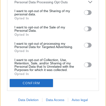
Personal Data Processing Opt Outs
negar su consentimiento. Tenga en cuenta que algún
procesamiento de sus datos personales puede no requerir
I want to opt-out of the Sharing of my
de su consentimiento, pero usted tiene el derecho de
personal data.
rechazar tal procesamiento. Sus preferencias se aplicarán
Opted In
solo a este sitio web. Puede cambiar sus preferencias en
I want to opt-out of the Sale of my
cualquier momento entrando de nuevo en este sitio web o
Personal Data.
visitando nuestra política de privacidad.
Opted In
I want to opt-out of processing my
Personal Data for Targeted Advertising.
Opted In
I want to opt-out of Collection, Use,
Retention, Sale, and/or Sharing of my
Personal Data that Is Unrelated with the
Purposes for which it was collected.
Opted In
CONFIRM
Data Deletion
Data Access
Aviso legal