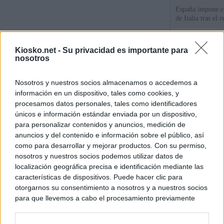
España impone co
de Italia tras el
Qué hay detrás d
Kiosko.net -
Su privacidad es importante para
España por la cri
nosotros
Sira Rego: "Es i
Nosotros y nuestros socios almacenamos o accedemos a
personas se muev
información en un dispositivo, tales como cookies, y
algo"
procesamos datos personales, tales como identificadores
únicos e información estándar enviada por un dispositivo,
para personalizar contenidos y anuncios, medición de
© Kiosko.net
Aviso Legal
Privacidad y Cookies
anuncios y del contenido e información sobre el público, así
como para desarrollar y mejorar productos. Con su permiso,
nosotros y nuestros socios podemos utilizar datos de
localización geográfica precisa e identificación mediante las
características de dispositivos. Puede hacer clic para
otorgarnos su consentimiento a nosotros y a nuestros socios
para que llevemos a cabo el procesamiento previamente
descrito. De forma alternativa, puede acceder a información
más detallada y cambiar sus preferencias antes de otorgar o