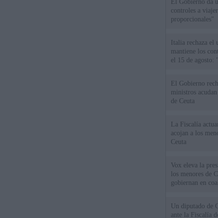
El Gobierno da un
controles a viaj
proporcionales"
Italia rechaza e
mantiene los cont
el 15 de agosto:
El Gobierno rech
ministros acudan 
de Ceuta
La Fiscalía actu
acojan a los meno
Ceuta
Vox eleva la pres
los menores de C
gobiernan en coa
Un diputado de 
ante la Fiscalía 