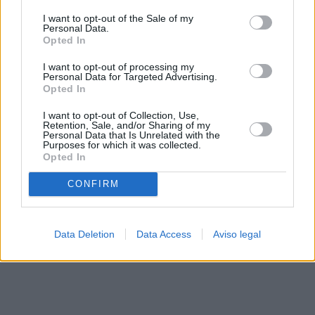
solo a este sitio web. Puede cambiar sus preferencias en
I want to opt-out of the Sale of my
cualquier momento entrando de nuevo en este sitio web o
Personal Data.
visitando nuestra política de privacidad.
Opted In
I want to opt-out of processing my
Personal Data for Targeted Advertising.
Opted In
I want to opt-out of Collection, Use,
Retention, Sale, and/or Sharing of my
Personal Data that Is Unrelated with the
Purposes for which it was collected.
Opted In
CONFIRM
Data Deletion
Data Access
Aviso legal