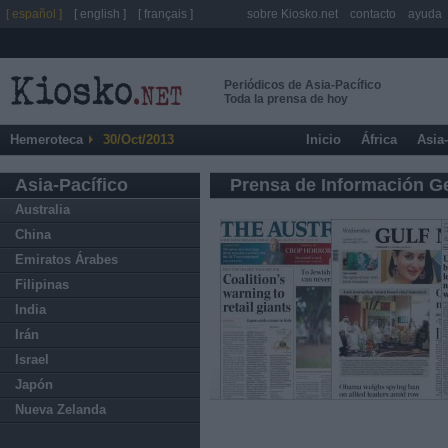
[ español ]
[ english ]
[ français ]
sobre Kiosko.net
contacto
ayuda
Periódicos de Asia-Pacífico
Toda la prensa de hoy
Hemeroteca
30/Oct/2013
Inicio
África
Asia
Asia-Pacífico
Prensa de Información G
Australia
China
Emiratos Árabes
Filipinas
India
Irán
Israel
Japón
Nueva Zelanda