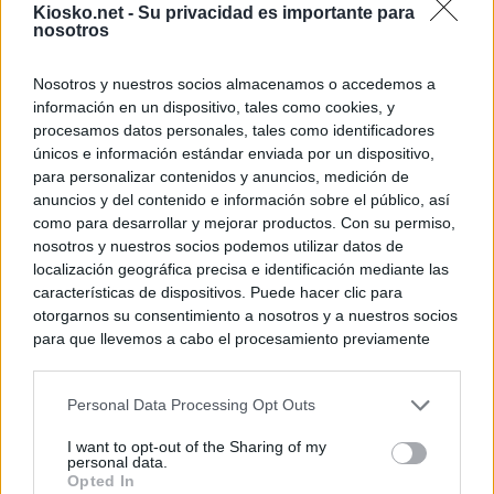
Kiosko.net -
Su privacidad es importante para
nosotros
Nosotros y nuestros socios almacenamos o accedemos a
información en un dispositivo, tales como cookies, y
procesamos datos personales, tales como identificadores
únicos e información estándar enviada por un dispositivo,
para personalizar contenidos y anuncios, medición de
anuncios y del contenido e información sobre el público, así
como para desarrollar y mejorar productos. Con su permiso,
nosotros y nuestros socios podemos utilizar datos de
localización geográfica precisa e identificación mediante las
características de dispositivos. Puede hacer clic para
otorgarnos su consentimiento a nosotros y a nuestros socios
para que llevemos a cabo el procesamiento previamente
descrito. De forma alternativa, puede acceder a información
más detallada y cambiar sus preferencias antes de otorgar o
Personal Data Processing Opt Outs
negar su consentimiento. Tenga en cuenta que algún
procesamiento de sus datos personales puede no requerir
I want to opt-out of the Sharing of my
de su consentimiento, pero usted tiene el derecho de
personal data.
rechazar tal procesamiento. Sus preferencias se aplicarán
Opted In