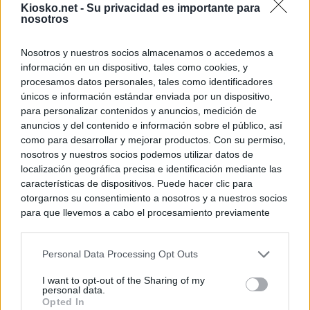
Kiosko.net -
Su privacidad es importante para
nosotros
Nosotros y nuestros socios almacenamos o accedemos a
información en un dispositivo, tales como cookies, y
procesamos datos personales, tales como identificadores
únicos e información estándar enviada por un dispositivo,
para personalizar contenidos y anuncios, medición de
anuncios y del contenido e información sobre el público, así
como para desarrollar y mejorar productos. Con su permiso,
nosotros y nuestros socios podemos utilizar datos de
localización geográfica precisa e identificación mediante las
características de dispositivos. Puede hacer clic para
otorgarnos su consentimiento a nosotros y a nuestros socios
para que llevemos a cabo el procesamiento previamente
descrito. De forma alternativa, puede acceder a información
más detallada y cambiar sus preferencias antes de otorgar o
Personal Data Processing Opt Outs
negar su consentimiento. Tenga en cuenta que algún
procesamiento de sus datos personales puede no requerir
I want to opt-out of the Sharing of my
de su consentimiento, pero usted tiene el derecho de
personal data.
rechazar tal procesamiento. Sus preferencias se aplicarán
Opted In