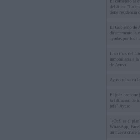
El consejero al 
del ático: "Lo q
tiene residencia o
El Gobierno de A
directamente la 
ayudas por los i
Las cifras del át
inmobiliaria a l
de Ayuso
Ayuso reina en l
El juez propone j
la filtración de i
jefa" Ayuso
"¿Cuál es el plan
WhatsApp, Faceb
un nuevo cruce a
15 de agosto