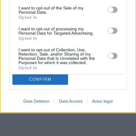
solo a este sitio web. Puede cambiar sus preferencias en
I want to opt-out of the Sale of my
cualquier momento entrando de nuevo en este sitio web o
Personal Data.
visitando nuestra política de privacidad.
Opted In
I want to opt-out of processing my
Personal Data for Targeted Advertising.
Opted In
I want to opt-out of Collection, Use,
Retention, Sale, and/or Sharing of my
Personal Data that Is Unrelated with the
Purposes for which it was collected.
Opted In
CONFIRM
Data Deletion
Data Access
Aviso legal