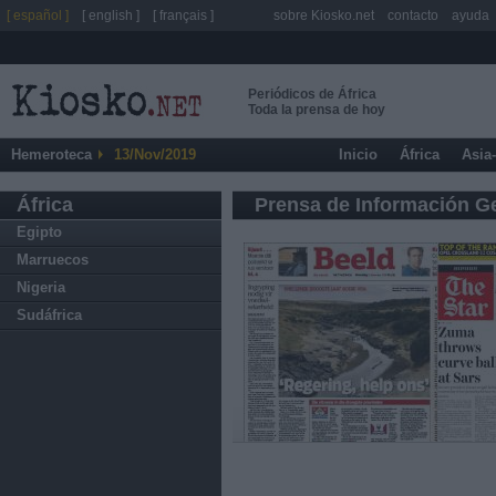
[ español ]
[ english ]
[ français ]
sobre Kiosko.net
contacto
ayuda
Periódicos de África
Toda la prensa de hoy
Hemeroteca
13/Nov/2019
Inicio
África
Asia
África
Prensa de Información G
Egipto
Marruecos
Nigeria
Sudáfrica