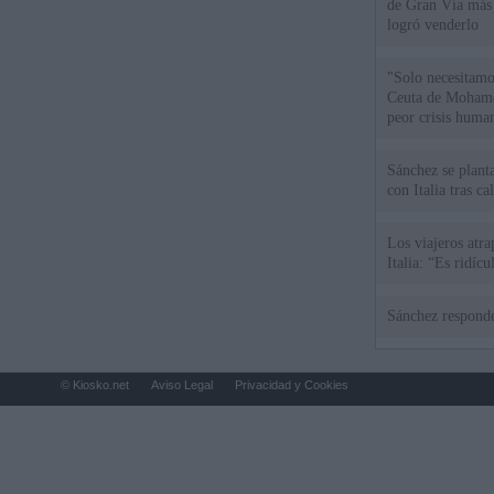
de Gran Vía más
logró venderlo
"Solo necesitamo
Ceuta de Mohamed
peor crisis huma
Sánchez se plant
con Italia tras c
Los viajeros atra
Italia: “Es ridíc
Sánchez responde
© Kiosko.net
Aviso Legal
Privacidad y Cookies