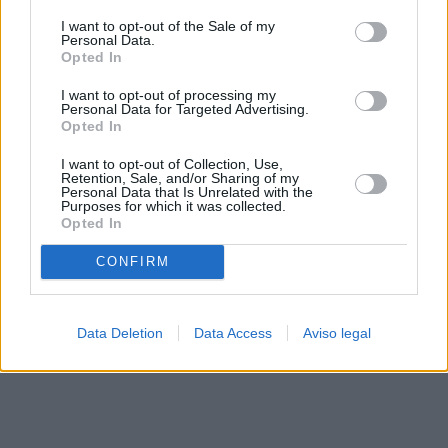
solo a este sitio web. Puede cambiar sus preferencias en
I want to opt-out of the Sale of my
cualquier momento entrando de nuevo en este sitio web o
Personal Data.
visitando nuestra política de privacidad.
Opted In
I want to opt-out of processing my
Personal Data for Targeted Advertising.
Opted In
I want to opt-out of Collection, Use,
Retention, Sale, and/or Sharing of my
Personal Data that Is Unrelated with the
Purposes for which it was collected.
Opted In
CONFIRM
Data Deletion
Data Access
Aviso legal