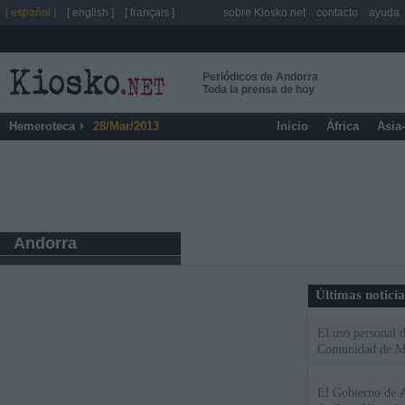
[ español ]
[ english ]
[ français ]
sobre Kiosko.net
contacto
ayuda
Periódicos de Andorra
Toda la prensa de hoy
Hemeroteca
28/Mar/2013
Inicio
África
Asia
Andorra
Últimas notici
El uso personal d
Comunidad de M
El Gobierno de A