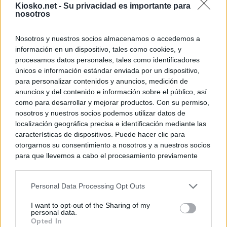
Kiosko.net -
Su privacidad es importante para
nosotros
Nosotros y nuestros socios almacenamos o accedemos a
información en un dispositivo, tales como cookies, y
procesamos datos personales, tales como identificadores
únicos e información estándar enviada por un dispositivo,
para personalizar contenidos y anuncios, medición de
anuncios y del contenido e información sobre el público, así
como para desarrollar y mejorar productos. Con su permiso,
nosotros y nuestros socios podemos utilizar datos de
localización geográfica precisa e identificación mediante las
características de dispositivos. Puede hacer clic para
otorgarnos su consentimiento a nosotros y a nuestros socios
para que llevemos a cabo el procesamiento previamente
descrito. De forma alternativa, puede acceder a información
más detallada y cambiar sus preferencias antes de otorgar o
Personal Data Processing Opt Outs
negar su consentimiento. Tenga en cuenta que algún
procesamiento de sus datos personales puede no requerir
I want to opt-out of the Sharing of my
de su consentimiento, pero usted tiene el derecho de
personal data.
rechazar tal procesamiento. Sus preferencias se aplicarán
Opted In